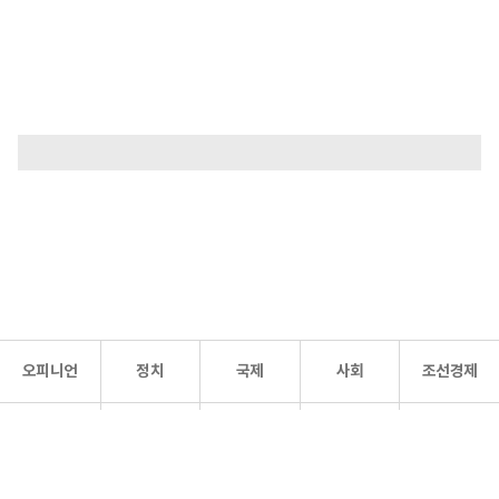
오피니언
정치
국제
사회
조선경제
문화·
조선
스포츠
건강
조선몰
연예
리더스