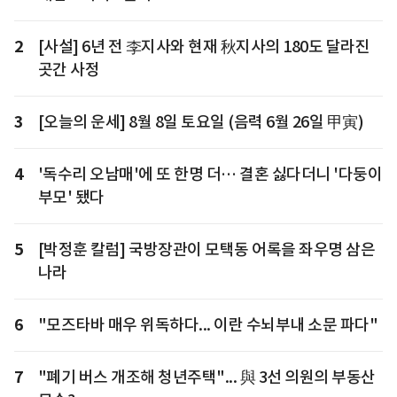
2
[사설] 6년 전 李지사와 현재 秋지사의 180도 달라진
곳간 사정
3
[오늘의 운세] 8월 8일 토요일 (음력 6월 26일 甲寅)
4
'독수리 오남매'에 또 한명 더… 결혼 싫다더니 '다둥이
부모' 됐다
5
[박정훈 칼럼] 국방장관이 모택동 어록을 좌우명 삼은
나라
6
"모즈타바 매우 위독하다... 이란 수뇌부내 소문 파다"
7
"폐기 버스 개조해 청년주택"... 與 3선 의원의 부동산