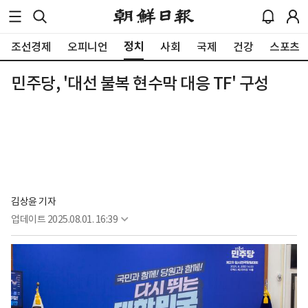
정치
조선경제
오피니언
사회
국제
건강
스포츠
민주당, '대선 불복 현수막 대응 TF' 구성
김상윤 기자
업데이트
2025.08.01. 16:39