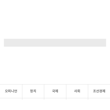
오피니언
정치
국제
사회
조선경제
문화·
조선
스포츠
건강
조선몰
연예
리더스