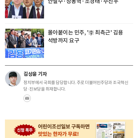
안철수·장동혁·조경태·주진우
몰아붙이는 민주, '李 최측근' 김용
석방까지 요구
김상윤 기자
정치부에서 국회를 담당합니다. 주로 더불어민주당과 조국혁신
당·진보당을 취재합니다.