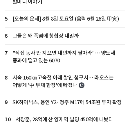
할머니 이야기
5
[오늘의 운세] 8월 8일 토요일 (음력 6월 26일 甲寅)
6
그들은 왜 폭염에 청첩장 내밀까
7
"직접 농사 안 지으면 내년까지 팔아라"… 양도세
중과에 떨고 있는 6070
8
시속 160㎞ 고속철 아래 쌓인 청구서… 라오스는
어떻게 '中 부채 함정'에 빠졌나
9
SK하이닉스, 용인 Y2·청주 M17에 54조원 투자 확정
10
서장훈, 28억에 산 양재역 빌딩 450억에 내놨다