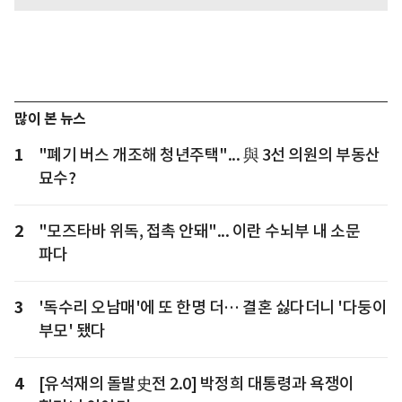
많이 본 뉴스
1
"폐기 버스 개조해 청년주택"... 與 3선 의원의 부동산
묘수?
2
"모즈타바 위독, 접촉 안돼"... 이란 수뇌부 내 소문
파다
3
'독수리 오남매'에 또 한명 더… 결혼 싫다더니 '다둥이
부모' 됐다
4
[유석재의 돌발史전 2.0] 박정희 대통령과 욕쟁이