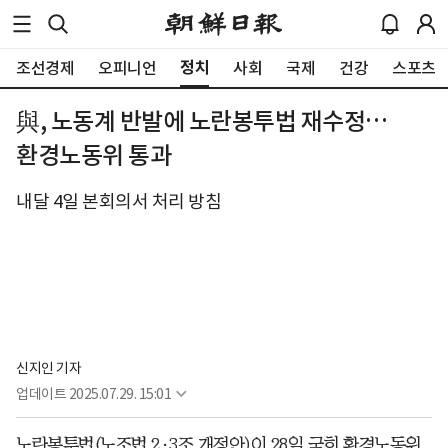
정치
조선경제
오피니언
사회
국제
건강
스포츠
與, 노동계 반발에 노란봉투법 재수정…
환경노동위 통과
내달 4일 본회의서 처리 방침
신지인 기자
업데이트
2025.07.29. 15:01
노란봉투법(노조법 2·3조 개정안)이 28일 국회 환경노동위