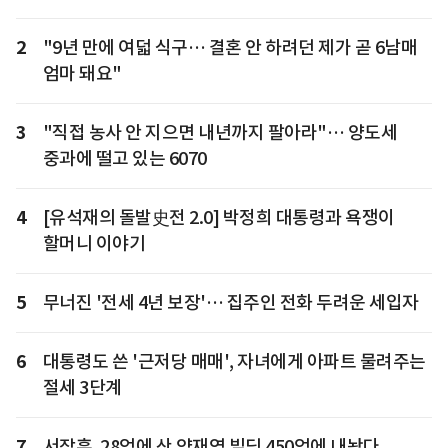
2
"9년 만에 여덟 식구… 결혼 안 하려던 제가 곧 6남매
엄마 돼요"
3
"직접 농사 안 지으면 내년까지 팔아라"… 양도세
중과에 떨고 있는 6070
4
[유석재의 돌발史전 2.0] 박정희 대통령과 욕쟁이
할머니 이야기
5
무너진 '전세 4년 보장'… 집주인 전화 두려운 세입자
6
대통령도 쓴 '근저당 매매', 자녀에게 아파트 물려주는
절세 3단계
7
서장훈, 28억에 산 양재역 빌딩 450억에 내놨다