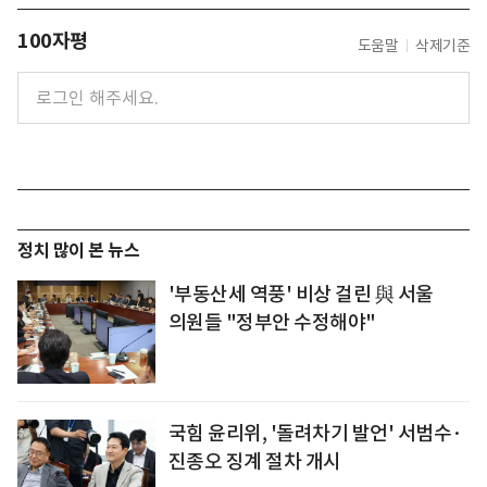
100자평
도움말
삭제기준
정치 많이 본 뉴스
'부동산세 역풍' 비상 걸린 與 서울
의원들 "정부안 수정해야"
국힘 윤리위, '돌려차기 발언' 서범수·
진종오 징계 절차 개시