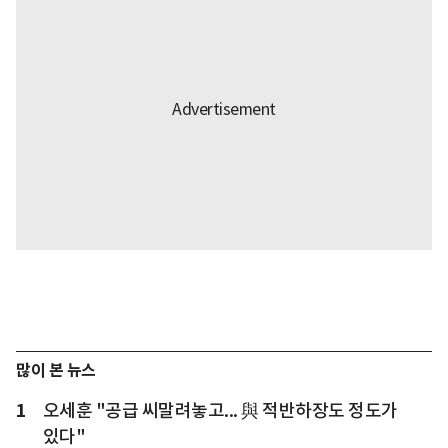
많이 본 뉴스
1
오세훈 "공급 씨말려놓고... 與 적반하장도 정도가
있다"