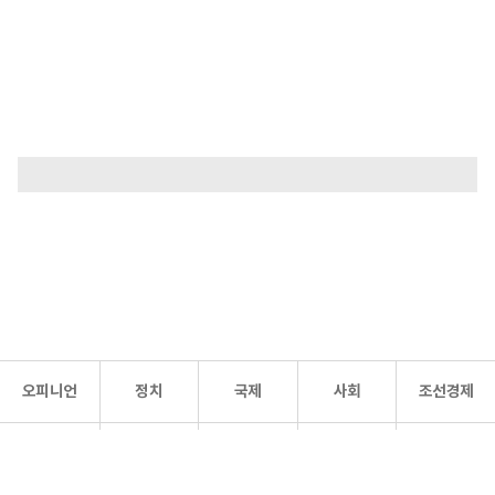
오피니언
정치
국제
사회
조선경제
문화·
조선
스포츠
건강
조선몰
연예
리더스