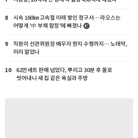
8
시속 160㎞ 고속철 아래 쌓인 청구서… 라오스는
어떻게 '中 부채 함정'에 빠졌나
9
직원이 선관위원장 배우자 현지 수행까지… 노태악,
미리 알았나
10
62만세트 판매 넘었다, 뿌리고 30분 후 물로
씻어내니 새 집 같은 욕실과 주방