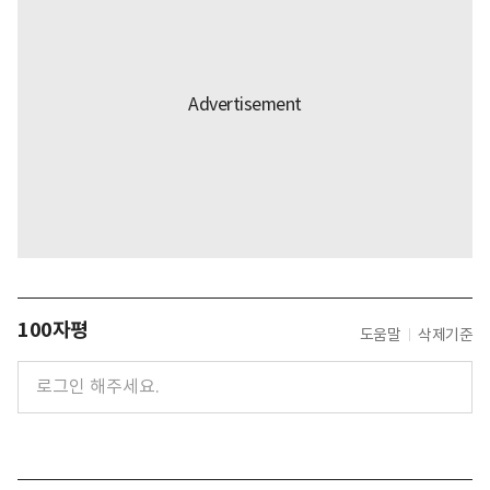
100자평
도움말
삭제기준