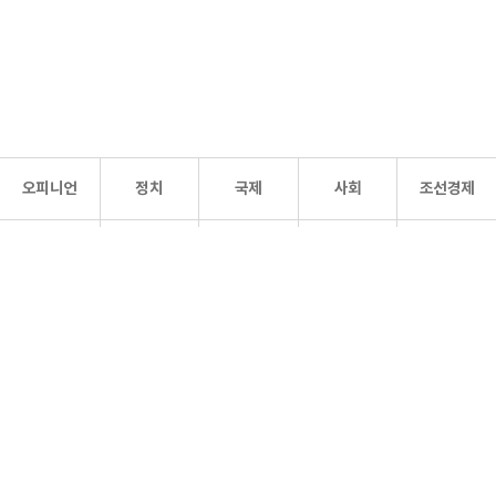
오피니언
정치
국제
사회
조선경제
문화·
조선
스포츠
건강
조선몰
연예
리더스
조선일보 공식 SNS
개인정보처리방침
사이트맵
Copyright 조선일보 All rights reserved. 무단 전재 및 재배포 금지.