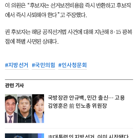
이 의원은 “후보자는 선거보전비용을 즉시 반환하고 후보직
에서 즉시 사퇴해야 한다”고 주장했다.
권 후보자는 해당 공직선거법 사건에 대해 지난해 8·15 광복
절에 특별 사면된 상태다.
#
지방선거
#
국민의힘
#
인사청문회
관련 기사
국방장관 안규백, 민간 출신… 고용
김영훈은 前 민노총 위원장
李대통령의 지방선거, 이미 시작됐다