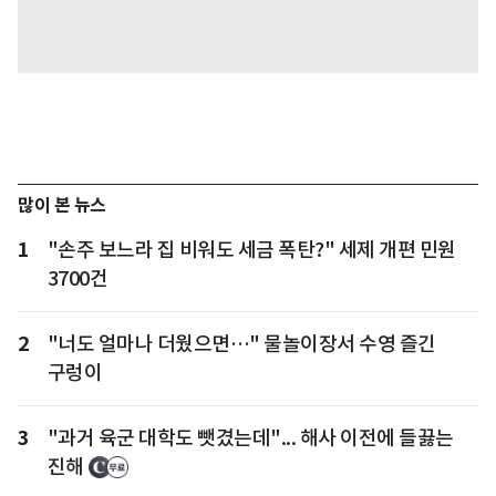
많이 본 뉴스
1
"손주 보느라 집 비워도 세금 폭탄?" 세제 개편 민원
3700건
2
"너도 얼마나 더웠으면…" 물놀이장서 수영 즐긴
구렁이
3
"과거 육군 대학도 뺏겼는데"... 해사 이전에 들끓는
진해