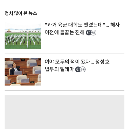
정치 많이 본 뉴스
"과거 육군 대학도 뺏겼는데"... 해사
이전에 들끓는 진해
여야 모두의 적이 됐다... 정성호
법무의 딜레마