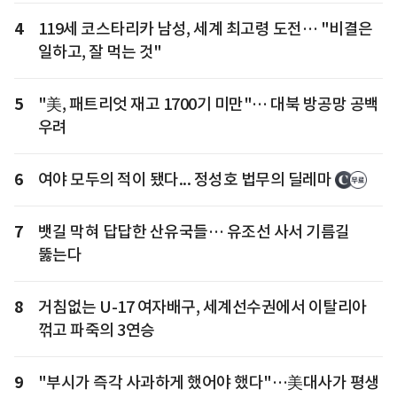
4
119세 코스타리카 남성, 세계 최고령 도전… "비결은
일하고, 잘 먹는 것"
5
"美, 패트리엇 재고 1700기 미만"… 대북 방공망 공백
우려
6
여야 모두의 적이 됐다... 정성호 법무의 딜레마
7
뱃길 막혀 답답한 산유국들… 유조선 사서 기름길
뚫는다
8
거침없는 U-17 여자배구, 세계선수권에서 이탈리아
꺾고 파죽의 3연승
9
"부시가 즉각 사과하게 했어야 했다"…美대사가 평생