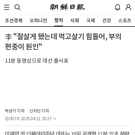
정치
조선경제
오피니언
사회
국제
건강
스포츠
李 "잘살게 됐는데 먹고살기 힘들어, 부의
편중이 원인"
11분 동영상으로 대선 출사표
박상기 기자
신지인 기자
업데이트
2025.04.11. 10:27
이재명 전 더불어민주당 대표는 10일 공개한 11분 37초 분량