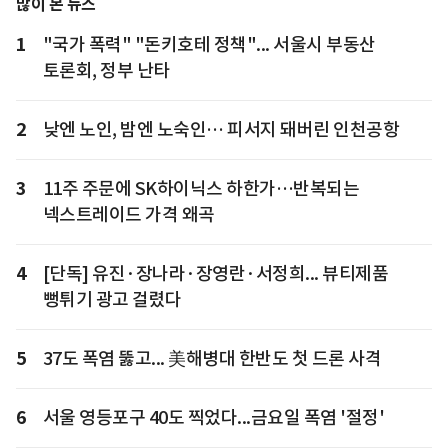
많이 본 뉴스
1
"국가 폭력" "돈키호테 정책"... 서울시 부동산
토론회, 정부 난타
2
낮엔 노인, 밤엔 노숙인… 피서지 돼버린 인천공항
3
11주 주문에 SK하이닉스 하한가…반복되는
넥스트레이드 가격 왜곡
4
[단독] 유진·장나라·장영란·서정희... 뷰티제품
뻥튀기 광고 걸렸다
5
37도 폭염 뚫고... 美해병대 한반도 첫 드론 사격
6
서울 영등포구 40도 찍었다...금요일 폭염 '절정'