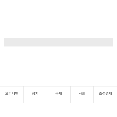
오피니언
정치
국제
사회
조선경제
문화·
조선
스포츠
건강
조선몰
연예
리더스