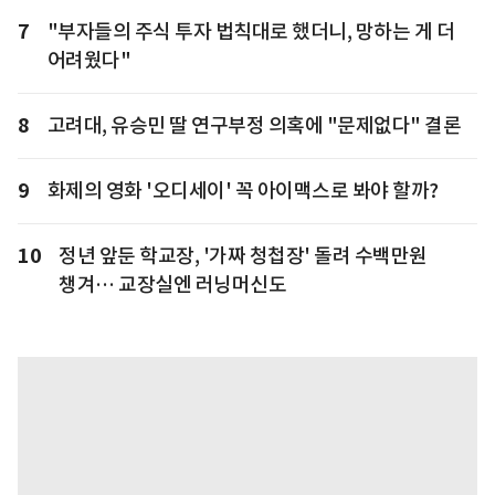
7
"부자들의 주식 투자 법칙대로 했더니, 망하는 게 더
어려웠다"
8
고려대, 유승민 딸 연구부정 의혹에 "문제없다" 결론
9
화제의 영화 '오디세이' 꼭 아이맥스로 봐야 할까?
10
정년 앞둔 학교장, '가짜 청첩장' 돌려 수백만원
챙겨… 교장실엔 러닝머신도