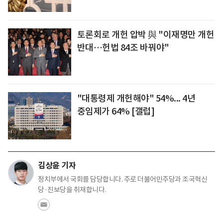
토론회로 개헌 압박 與 "이재명만 개헌
반대…헌법 84조 바꿔야"
"대통령제 개헌해야" 54%... 4년
중임제가 64% [갤럽]
김상윤 기자
정치부에서 국회를 담당합니다. 주로 더불어민주당과 조국혁신
당·진보당을 취재합니다.