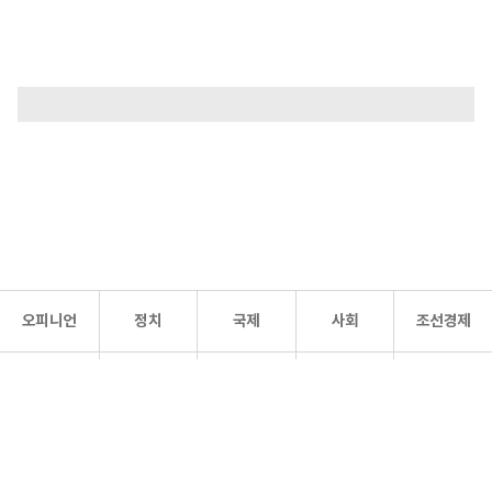
오피니언
정치
국제
사회
조선경제
문화·
조선
스포츠
건강
조선몰
연예
리더스
조선일보 공식 SNS