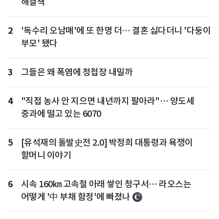
해결책
2
'독수리 오남매'에 또 한명 더… 결혼 싫다더니 '다둥이
부모' 됐다
3
그들은 왜 폭염에 청첩장 내밀까
4
"직접 농사 안 지으면 내년까지 팔아라"… 양도세
중과에 떨고 있는 6070
5
[유석재의 돌발史전 2.0] 박정희 대통령과 욕쟁이
할머니 이야기
6
시속 160㎞ 고속철 아래 쌓인 청구서… 라오스는
어떻게 '中 부채 함정'에 빠졌나