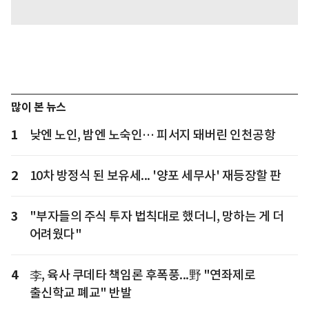
많이 본 뉴스
1
낮엔 노인, 밤엔 노숙인… 피서지 돼버린 인천공항
2
10차 방정식 된 보유세... '양포 세무사' 재등장할 판
3
"부자들의 주식 투자 법칙대로 했더니, 망하는 게 더
어려웠다"
4
李, 육사 쿠데타 책임론 후폭풍...野 "연좌제로
출신학교 폐교" 반발