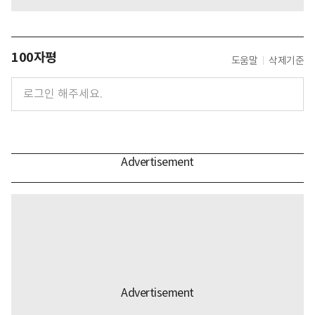
100자평
도움말
삭제기준