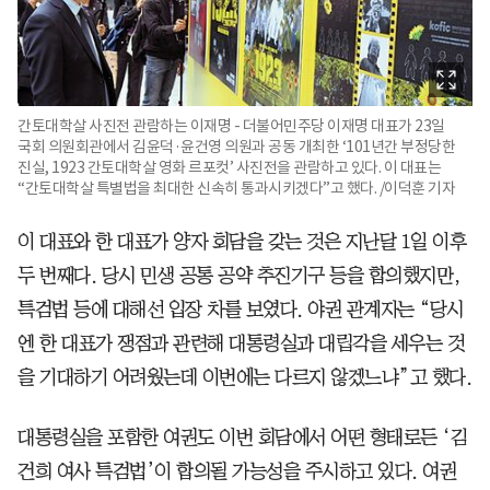
간토대학살 사진전 관람하는 이재명 - 더불어민주당 이재명 대표가 23일
국회 의원회관에서 김윤덕·윤건영 의원과 공동 개최한 ‘101년간 부정당한
진실, 1923 간토대학살 영화 르포컷’ 사진전을 관람하고 있다. 이 대표는
“간토대학살 특별법을 최대한 신속히 통과시키겠다”고 했다. /이덕훈 기자
이 대표와 한 대표가 양자 회담을 갖는 것은 지난달 1일 이후
두 번째다. 당시 민생 공통 공약 추진기구 등을 합의했지만,
특검법 등에 대해선 입장 차를 보였다. 야권 관계자는 “당시
엔 한 대표가 쟁점과 관련해 대통령실과 대립각을 세우는 것
을 기대하기 어려웠는데 이번에는 다르지 않겠느냐”고 했다.
대통령실을 포함한 여권도 이번 회담에서 어떤 형태로든 ‘김
건희 여사 특검법’이 합의될 가능성을 주시하고 있다. 여권