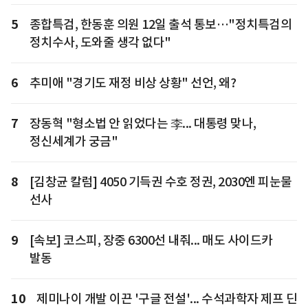
5
종합특검, 한동훈 의원 12일 출석 통보…"정치특검의
정치수사, 도와줄 생각 없다"
6
추미애 "경기도 재정 비상 상황" 선언, 왜?
7
장동혁 "형소법 안 읽었다는 李... 대통령 맞나,
정신세계가 궁금"
8
[김창균 칼럼] 4050 기득권 수호 정권, 2030엔 피눈물
선사
9
[속보] 코스피, 장중 6300선 내줘... 매도 사이드카
발동
10
제미나이 개발 이끈 '구글 전설'... 수석과학자 제프 딘