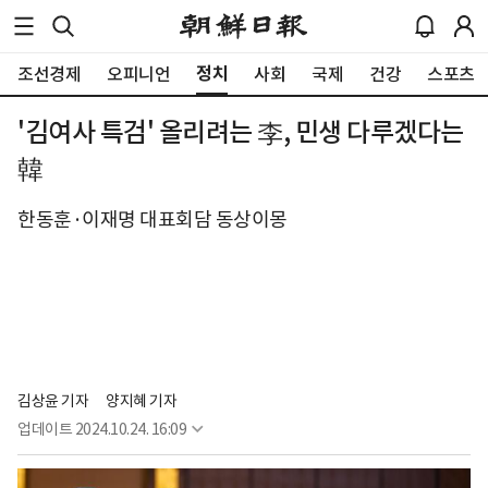
정치
조선경제
오피니언
사회
국제
건강
스포츠
'김여사 특검' 올리려는 李, 민생 다루겠다는
韓
한동훈·이재명 대표회담 동상이몽
김상윤 기자
양지혜 기자
업데이트
2024.10.24. 16:09