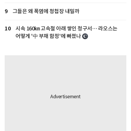
9
그들은 왜 폭염에 청첩장 내밀까
10
시속 160㎞ 고속철 아래 쌓인 청구서… 라오스는
어떻게 '中 부채 함정'에 빠졌나