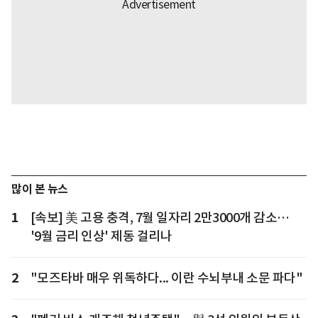
많이 본 뉴스
1
[속보] 美 고용 충격, 7월 일자리 2만3000개 감소…
'9월 금리 인상' 제동 걸리나
2
"모즈타바 매우 위독하다... 이란 수뇌부내 소문 파다"