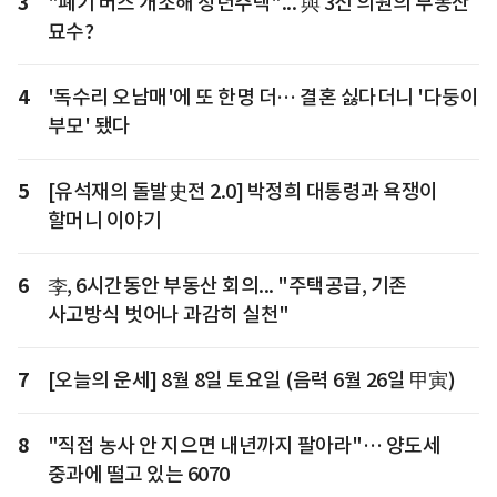
3
"폐기 버스 개조해 청년주택"... 與 3선 의원의 부동산
묘수?
4
'독수리 오남매'에 또 한명 더… 결혼 싫다더니 '다둥이
부모' 됐다
5
[유석재의 돌발史전 2.0] 박정희 대통령과 욕쟁이
할머니 이야기
6
李, 6시간동안 부동산 회의... "주택공급, 기존
사고방식 벗어나 과감히 실천"
7
[오늘의 운세] 8월 8일 토요일 (음력 6월 26일 甲寅)
8
"직접 농사 안 지으면 내년까지 팔아라"… 양도세
중과에 떨고 있는 6070