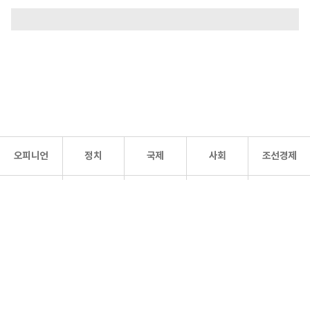
오피니언
정치
국제
사회
조선경제
문화·
조선
스포츠
건강
조선몰
연예
리더스
조선일보 공식 SNS
개인정보처리방침
사이트맵