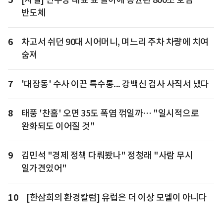
반도체
6
차고서 쉬던 90대 시어머니, 며느리 주차 차량에 치여
숨져
7
'대장동' 수사 이끈 특수통... 강백신 검사 사직서 냈다
8
태풍 '찬홈' 오면 35도 폭염 꺾일까… "일시적으로
완화되도 이어질 것"
9
김민석 "경제 정책 다뤄봤나" 정청래 "사람 무시
일가견있어"
10
[한삼희의 환경칼럼] 유럽은 더 이상 모델이 아니다