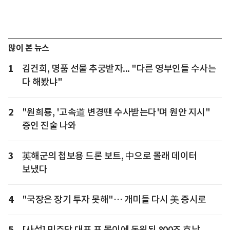
많이 본 뉴스
1
김건희, 명품 선물 추궁받자... "다른 영부인들 수사는
다 해봤냐"
2
"원희룡, '고속道 변경땐 수사받는다'며 원안 지시"
증인 진술 나와
3
英해군의 첩보용 드론 보트, 中으로 몰래 데이터
보냈다
4
"국장은 장기 투자 못해"… 개미들 다시 美 증시로
5
[사설] 민주당 대표 표 몰이에 동원된 800조 호남