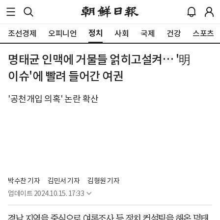
정치
조선경제
오피니언
사회
국제
건강
스포츠
명태균 인맥에 거물들 얽히고설켜… '明
이슈'에 빨려 들어간 여권
'공천개입 의혹' 논란 확산
박수찬 기자
김민서 기자
김형원 기자
업데이트
2024.10.15. 17:33
경남 지역을 중심으로 여론조사 등 정치 컨설팅을 해온 명태