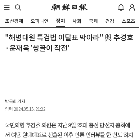
정치
조선경제
오피니언
사회
국제
건강
스포츠
"해병대원 특검법 이탈표 막아라" 與 추경호
·윤재옥 '쌍끌이 작전'
박국희 기자 
입력
2024.05.15. 21:22
국민의힘 추경호 의원은 지난 9일 22대 총선 당선자 총회에
서 여당 원내대표로 선출된 이후 언론 인터뷰를 한 번도 하지