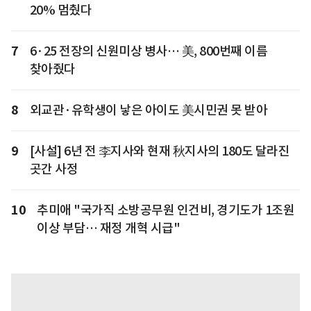
20% 멈췄다
7
6·25 전장의 신원미상 병사… 美, 800번째 이름
찾아줬다
8
외교관·유학생이 낳은 아이도 美시민권 못 받아
9
[사설] 6년 전 李지사와 현재 秋지사의 180도 달라진
곳간 사정
10
추미애 "국가직 소방공무원 인건비, 경기도가 1조원
이상 부담… 재정 개혁 시급"