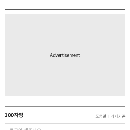
100자평
도움말
삭제기준