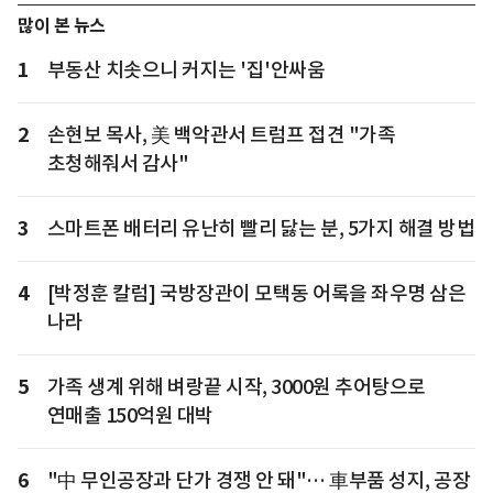
많이 본 뉴스
1
부동산 치솟으니 커지는 '집'안싸움
2
손현보 목사, 美 백악관서 트럼프 접견 "가족
초청해줘서 감사"
3
스마트폰 배터리 유난히 빨리 닳는 분, 5가지 해결 방법
4
[박정훈 칼럼] 국방장관이 모택동 어록을 좌우명 삼은
나라
5
가족 생계 위해 벼랑끝 시작, 3000원 추어탕으로
연매출 150억원 대박
6
"中 무인공장과 단가 경쟁 안 돼"… 車부품 성지, 공장