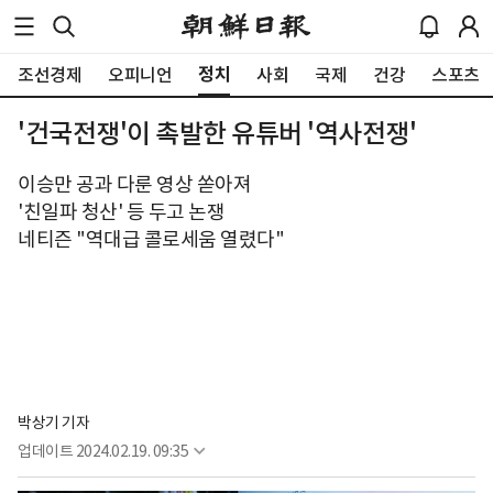
정치
조선경제
오피니언
사회
국제
건강
스포츠
'건국전쟁'이 촉발한 유튜버 '역사전쟁'
이승만 공과 다룬 영상 쏟아져
'친일파 청산' 등 두고 논쟁
네티즌 "역대급 콜로세움 열렸다"
박상기 기자
업데이트
2024.02.19. 09:35