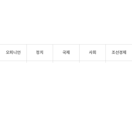
오피니언
정치
국제
사회
조선경제
문화·
조선
스포츠
건강
조선몰
연예
리더스
조선일보 공식 SNS
개인정보처리방침
사이트맵
Copyright 조선일보 All rights reserved. 무단 전재 및 재배포 금지.