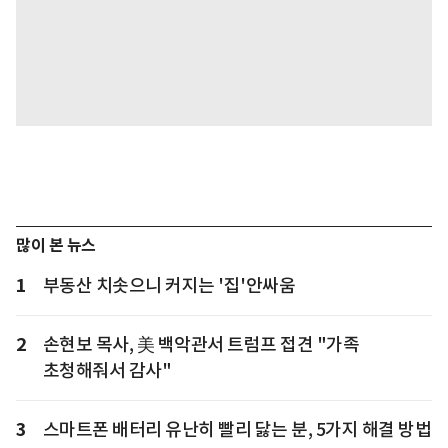
많이 본 뉴스
1
부동산 치솟으니 커지는 '집'안싸움
2
손현보 목사, 美 백악관서 트럼프 접견 "가족
초청해줘서 감사"
3
스마트폰 배터리 유난히 빨리 닳는 분, 5가지 해결 방법