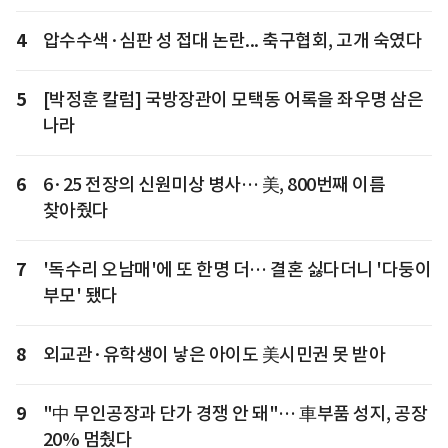
4
압수수색·심판 성 접대 논란... 축구협회, 고개 숙였다
5
[박정훈 칼럼] 국방장관이 모택동 어록을 좌우명 삼은
나라
6
6·25 전장의 신원미상 병사… 美, 800번째 이름
찾아줬다
7
'독수리 오남매'에 또 한명 더… 결혼 싫다더니 '다둥이
부모' 됐다
8
외교관·유학생이 낳은 아이도 美시민권 못 받아
9
"中 무인공장과 단가 경쟁 안 돼"… 車부품 성지, 공장
20% 멈췄다