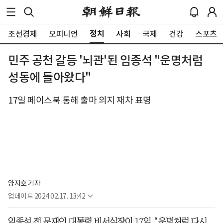
정치
조선경제
오피니언
사회
국제
건강
스포츠
민주 공천 갈등 '뇌관'된 임종석 "운명처럼
성동에 돌아왔다"
17일 페이스북 통해 출마 의지 재차 표명
양지호 기자
업데이트
2024.02.17. 13:42
임종석 전 문재인 대통령 비서실장이 17일 “운명처럼 다시