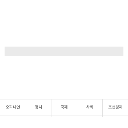
오피니언
정치
국제
사회
조선경제
문화·
조선
스포츠
건강
조선몰
연예
리더스