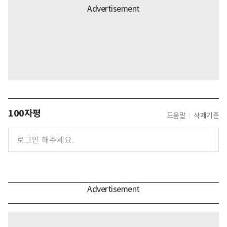
100자평
도움말
삭제기준