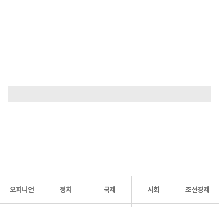
오피니언
정치
국제
사회
조선경제
문화·
조선
스포츠
건강
조선몰