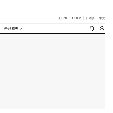
신문구독
|
English
|
日本語
|
中文
콘텐츠판