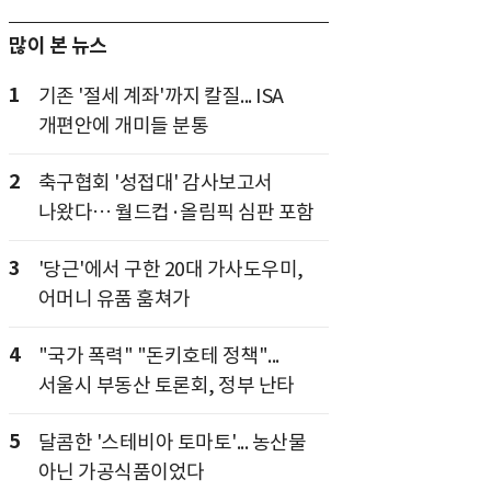
많이 본 뉴스
1
기존 '절세 계좌'까지 칼질... ISA
개편안에 개미들 분통
2
축구협회 '성접대' 감사보고서
나왔다… 월드컵·올림픽 심판 포함
3
'당근'에서 구한 20대 가사도우미,
어머니 유품 훔쳐가
4
"국가 폭력" "돈키호테 정책"...
서울시 부동산 토론회, 정부 난타
5
달콤한 '스테비아 토마토'... 농산물
아닌 가공식품이었다