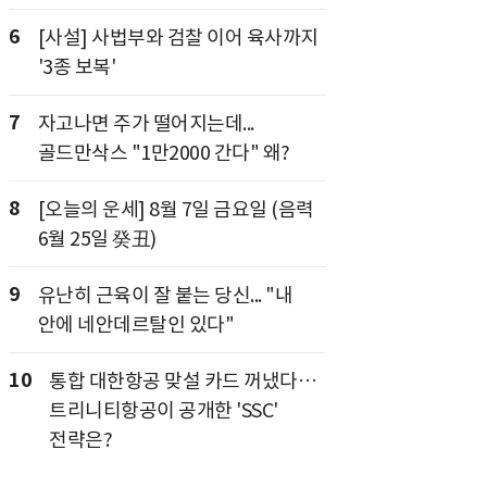
6
[사설] 사법부와 검찰 이어 육사까지
'3종 보복'
7
자고나면 주가 떨어지는데...
골드만삭스 "1만2000 간다" 왜?
8
[오늘의 운세] 8월 7일 금요일 (음력
6월 25일 癸丑)
9
유난히 근육이 잘 붙는 당신... "내
안에 네안데르탈인 있다"
10
통합 대한항공 맞설 카드 꺼냈다…
트리니티항공이 공개한 'SSC'
전략은?