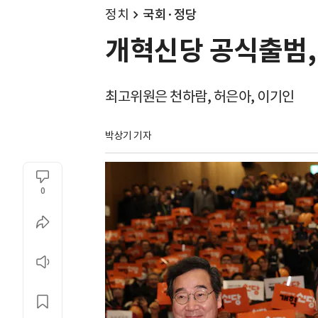
정치
국회·정당
개혁신당 공식출범,
최고위원은 천하람, 허은아, 이기인
박상기 기자
0