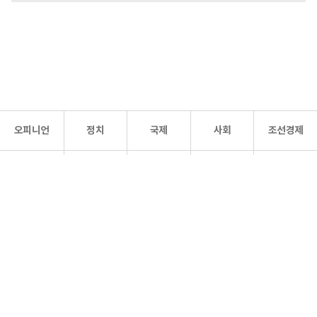
오피니언
정치
국제
사회
조선경제
문화·
조선
스포츠
건강
조선몰
연예
리더스
조선일보 공식 SNS
개인정보처리방침
사이트맵
Copyright 조선일보 All rights reserved. 무단 전재 및 재배포 금지.