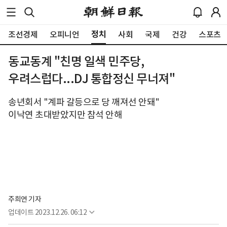
정치
조선경제
오피니언
사회
국제
건강
스포츠
동교동계 "친명 일색 민주당,
우려스럽다...DJ 통합정신 무너져"
송년회서 "계파 갈등으로 당 깨져선 안돼"
이낙연 초대받았지만 참석 안해
주희연 기자
업데이트
2023.12.26. 06:12