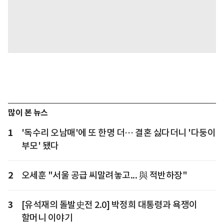
많이 본 뉴스
1
'독수리 오남매'에 또 한명 더… 결혼 싫다더니 '다둥이
부모' 됐다
2
오세훈 "서울 공급 씨말려놓고... 與 적반하장"
3
[유석재의 돌발史전 2.0] 박정희 대통령과 욕쟁이
할머니 이야기