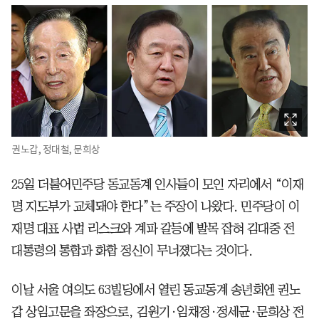
권노갑, 정대철, 문희상
25일 더불어민주당 동교동계 인사들이 모인 자리에서 “이재
명 지도부가 교체돼야 한다”는 주장이 나왔다. 민주당이 이
재명 대표 사법 리스크와 계파 갈등에 발목 잡혀 김대중 전
대통령의 통합과 화합 정신이 무너졌다는 것이다.
이날 서울 여의도 63빌딩에서 열린 동교동계 송년회엔 권노
갑 상임고문을 좌장으로, 김원기·임채정·정세균·문희상 전