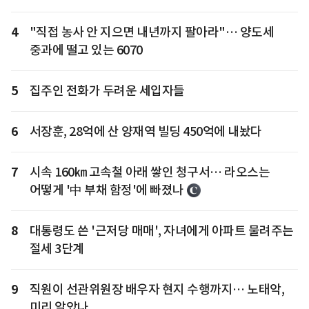
4
"직접 농사 안 지으면 내년까지 팔아라"… 양도세
중과에 떨고 있는 6070
5
집주인 전화가 두려운 세입자들
6
서장훈, 28억에 산 양재역 빌딩 450억에 내놨다
7
시속 160㎞ 고속철 아래 쌓인 청구서… 라오스는
어떻게 '中 부채 함정'에 빠졌나
8
대통령도 쓴 '근저당 매매', 자녀에게 아파트 물려주는
절세 3단계
9
직원이 선관위원장 배우자 현지 수행까지… 노태악,
미리 알았나