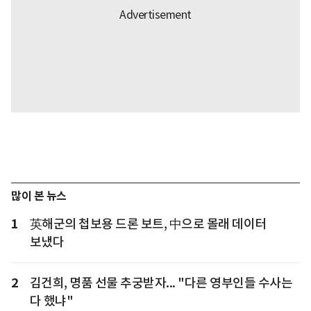
많이 본 뉴스
1
英해군의 첩보용 드론 보트, 中으로 몰래 데이터
보냈다
2
김건희, 명품 선물 추궁받자... "다른 영부인들 수사는
다 했냐"