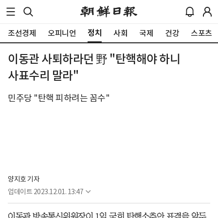
정치
조선경제
오피니언
사회
국제
건강
스포츠
이동관 사퇴하라던 野 "탄핵해야 하니
사표수리 말라"
민주당 "탄핵 피하려는 꼼수"
양지호 기자
업데이트
2023.12.01. 13:47
이동관 방송통신위원장이 1일 국회 탄핵소추안 표결을 앞두