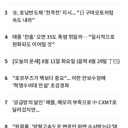
3
李, 호남반도체 '전격전' 지시... "日 구마모토처럼
속도 내라"
4
태풍 '찬홈' 오면 35도 폭염 꺾일까… "일시적으로
완화되도 이어질 것"
5
[오늘의 운세] 8월 11일 화요일 (음력 6월 29일 丁巳)
6
"호르무즈가 핵보다 중요"... 이란 안보수장에
'혁명수비대 전설' 초강경파
7
'공급망의 달인' 애플, 메모리 부족으로 中 CXMT로
달려갔지만...
8
"원희룡, '양평고속도로 변경안 하면 수사받는다'며