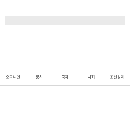
오피니언
정치
국제
사회
조선경제
문화·
조선
스포츠
건강
조선몰
연예
리더스
조선일보 공식 SNS