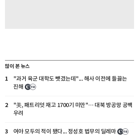
많이 본 뉴스
1
"과거 육군 대학도 뺏겼는데"... 해사 이전에 들끓는
진해
2
"美, 패트리엇 재고 1700기 미만"… 대북 방공망 공백
우려
3
여야 모두의 적이 됐다... 정성호 법무의 딜레마