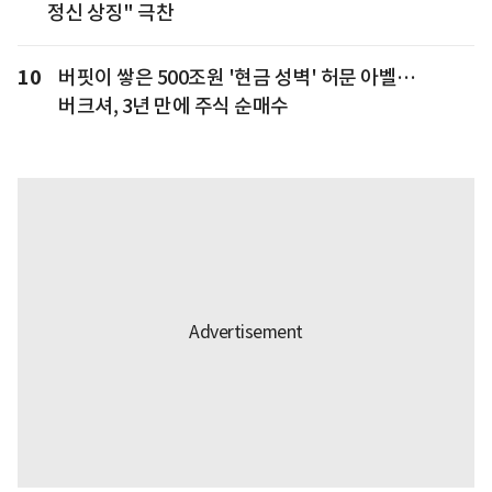
정신 상징" 극찬
10
버핏이 쌓은 500조원 '현금 성벽' 허문 아벨…
버크셔, 3년 만에 주식 순매수