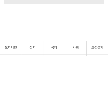
오피니언
정치
국제
사회
조선경제
문화·
조선
스포츠
건강
조선몰
연예
리더스
조선일보 공식 SNS
개인정보처리방침
사이트맵