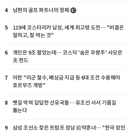
4
남편의 골프 파트너의 정체
5
119세 코스타리카 남성, 세계 최고령 도전… "비결은
일하고, 잘 먹는 것"
6
개인은 9조 팔았는데… 코스닥 '숨은 우량주' 사모은
美 펀드
7
이란 "미군 철수, 배상금 지급 등 6대 조건 수용해야
호르무즈 개방"
8
뱃길 막혀 답답한 산유국들… 유조선 사서 기름길
뚫는다
9
삼성 조선소 찾은 트럼프 장남 前약혼녀… "한국 장인