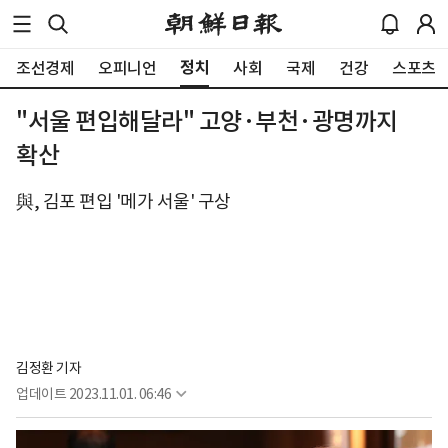
정치
조선경제
오피니언
사회
국제
건강
스포츠
"서울 편입해달라" 고양·부천·광명까지
확산
與, 김포 편입 '메가 서울' 구상
김정환 기자
업데이트
2023.11.01. 06:46