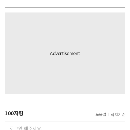
100자평
도움말
삭제기준