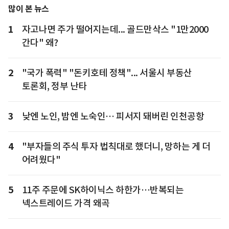
많이 본 뉴스
1
자고나면 주가 떨어지는데... 골드만삭스 "1만2000
간다" 왜?
2
"국가 폭력" "돈키호테 정책"... 서울시 부동산
토론회, 정부 난타
3
낮엔 노인, 밤엔 노숙인… 피서지 돼버린 인천공항
4
"부자들의 주식 투자 법칙대로 했더니, 망하는 게 더
어려웠다"
5
11주 주문에 SK하이닉스 하한가…반복되는
넥스트레이드 가격 왜곡