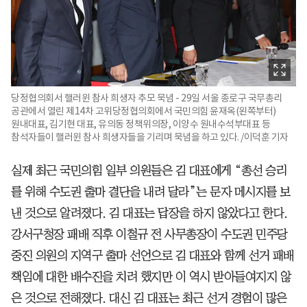
당정협의회서 핼러윈 참사 희생자 추모 묵념 - 29일 서울 종로구 국무총리
공관에서 열린 제14차 고위당정협의회에서 국민의힘 윤재옥(왼쪽부터)
원내대표, 김기현 대표, 유의동 정책위의장, 이양수 원내수석부대표 등
참석자들이 핼러윈 참사 희생자들을 기리며 묵념을 하고 있다. /이덕훈 기자
실제 최근 국민의힘 일부 의원들은 김 대표에게 “총선 승리
를 위해 수도권 출마 결단을 내려 달라”는 문자 메시지를 보
낸 것으로 알려졌다. 김 대표는 답장을 하지 않았다고 한다.
강서구청장 패배 직후 이철규 전 사무총장이 수도권 민주당
중진 의원의 지역구 출마 선언으로 김 대표와 함께 선거 패배
책임에 대한 배수진을 치려 했지만 이 역시 받아들여지지 않
은 것으로 전해졌다. 대신 김 대표는 최근 선거 경험이 많은