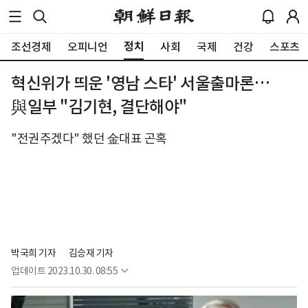
정치
조선경제
오피니언
사회
국제
건강
스포츠
혁신위가 띄운 '영남 스타' 서울출마론…
與일부 "김기현, 결단해야"
"전권주겠다" 했던 金대표 곤혹
박국희 기자 
김승재 기자
업데이트
2023.10.30. 08:55