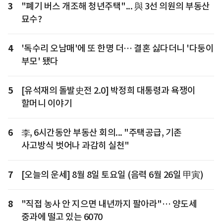
3
"폐기 버스 개조해 청년주택"... 與 3선 의원의 부동산
묘수?
4
'독수리 오남매'에 또 한명 더… 결혼 싫다더니 '다둥이
부모' 됐다
5
[유석재의 돌발史전 2.0] 박정희 대통령과 욕쟁이
할머니 이야기
6
李, 6시간동안 부동산 회의... "주택공급, 기존
사고방식 벗어나 과감히 실천"
7
[오늘의 운세] 8월 8일 토요일 (음력 6월 26일 甲寅)
8
"직접 농사 안 지으면 내년까지 팔아라"… 양도세
중과에 떨고 있는 6070