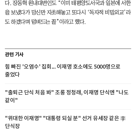
다. 장동혁 원내대변인도 “이미 태평양도서국과 일본에 서한
을 보냈다가 망신만 자초해놓고 또다시 ‘독자적 비밀외교’라
도 하겠다며 덤벼드는 꼴”이라고 했다.
관련 기사
힘 빠진 '오염수' 집회... 이재명 호소에도 5000명으로
줄었다
"출퇴근 단식 처음 봐" 조롱 정청래, 이재명 단식엔 "나도
같이"
"위대한 이재명" "대통령 되실 분" 선거 유세장 같은 李
단식장