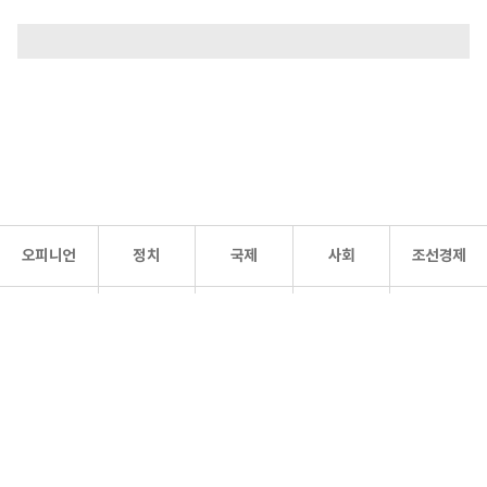
오피니언
정치
국제
사회
조선경제
문화·
조선
스포츠
건강
조선몰
연예
리더스
조선일보 공식 SNS