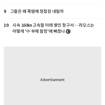
9
그들은 왜 폭염에 청첩장 내밀까
10
시속 160㎞ 고속철 아래 쌓인 청구서… 라오스는
어떻게 '中 부채 함정'에 빠졌나