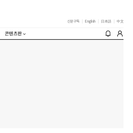
신문구독
|
English
|
日本語
|
中文
콘텐츠판