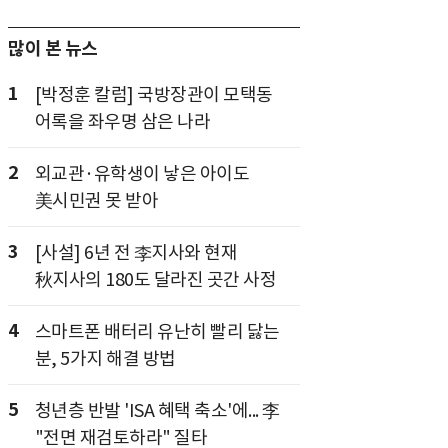
많이 본 뉴스
1
[박정훈 칼럼] 국방장관이 모택동
어록을 좌우명 삼은 나라
2
외교관·유학생이 낳은 아이도
美시민권 못 받아
3
[사설] 6년 전 李지사와 현재
秋지사의 180도 달라진 곳간 사정
4
스마트폰 배터리 유난히 빨리 닳는
분, 5가지 해결 방법
5
청년층 반발 'ISA 혜택 축소'에... 李
"전면 재검토하라" 질타