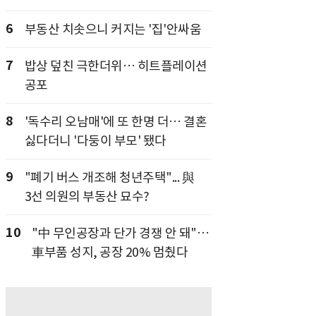
6
부동산 치솟으니 커지는 '집'안싸움
7
밥상 덮친 극한더위… 히트플레이션
공포
8
'독수리 오남매'에 또 한명 더… 결혼
싫다더니 '다둥이 부모' 됐다
9
"폐기 버스 개조해 청년주택"... 與
3선 의원의 부동산 묘수?
10
"中 무인공장과 단가 경쟁 안 돼"…
車부품 성지, 공장 20% 멈췄다