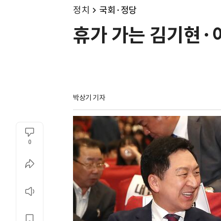
정치
국회·정당
휴가 가는 김기현·
박상기 기자
0