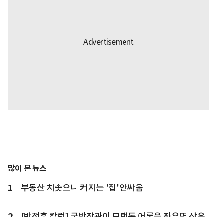
많이 본 뉴스
1
부동산 치솟으니 커지는 '집'안싸움
2
[박정훈 칼럼] 국방장관이 모택동 어록을 좌우명 삼은