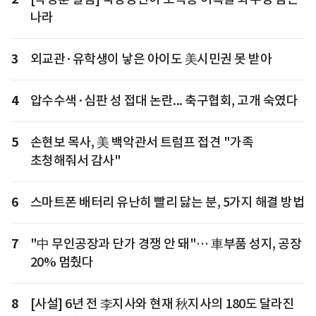
나라
3
외교관·유학생이 낳은 아이도 美시민권 못 받아
4
압수수색·심판 성 접대 논란... 축구협회, 고개 숙였다
5
손현보 목사, 美 백악관서 트럼프 접견 "가족
초청해줘서 감사"
6
스마트폰 배터리 유난히 빨리 닳는 분, 5가지 해결 방법
7
"中 무인공장과 단가 경쟁 안 돼"… 車부품 성지, 공장
20% 멈췄다
8
[사설] 6년 전 李지사와 현재 秋지사의 180도 달라진