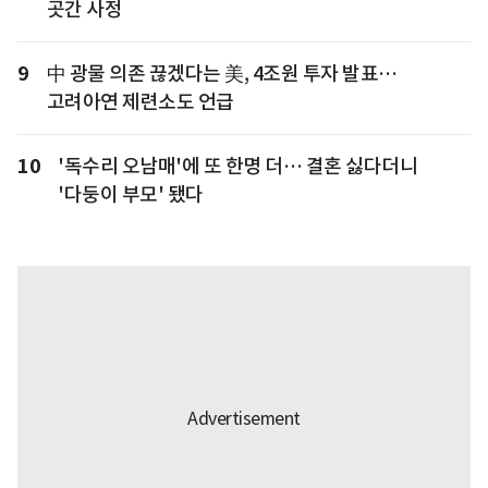
곳간 사정
9
中 광물 의존 끊겠다는 美, 4조원 투자 발표…
고려아연 제련소도 언급
10
'독수리 오남매'에 또 한명 더… 결혼 싫다더니
'다둥이 부모' 됐다