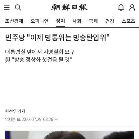
정치
조선경제
오피니언
사회
국제
건강
스포츠
민주당 "이제 방통위는 방송탄압위"
대통령실 앞에서 지명철회 요구
與 "방송 정상화 첫걸음 될 것"
원선우 기자
업데이트
2023.07.29. 03:26