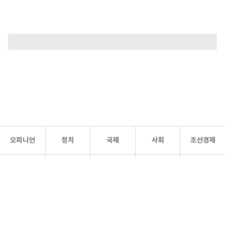
오피니언
정치
국제
사회
조선경제
문화·
조선
스포츠
건강
조선몰
연예
리더스
조선일보 공식 SNS