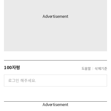
100자평
도움말
삭제기준