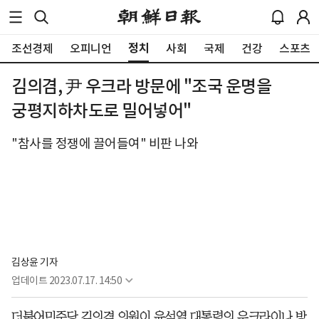
정치
조선경제
오피니언
사회
국제
건강
스포츠
김의겸, 尹 우크라 방문에 "조국 운명을
궁평지하차도로 밀어넣어"
"참사를 정쟁에 끌어들여" 비판 나와
김상윤 기자
업데이트
2023.07.17. 14:50
더불어민주당 김의겸 의원이 윤석열 대통령의 우크라이나 방