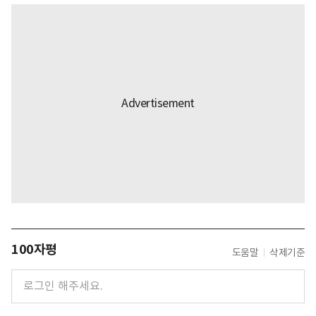
100자평
도움말
삭제기준