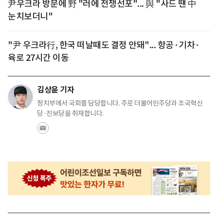
尹우크라 방문에 野 "러에 전쟁선포"... 與 "사드 땐 中
눈치보더니"
"尹 우크라行, 한국 떠날때도 결정 안돼"... 항공·기차·
육로 27시간 이동
김상윤 기자
정치부에서 국회를 담당합니다. 주로 더불어민주당과 조국혁신
당·진보당을 취재합니다.