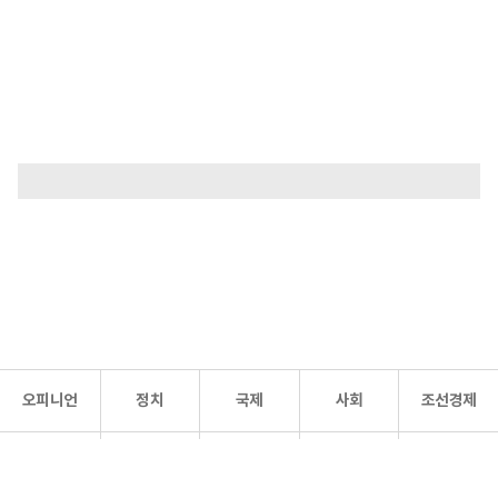
오피니언
정치
국제
사회
조선경제
문화·
조선
스포츠
건강
조선몰
연예
리더스