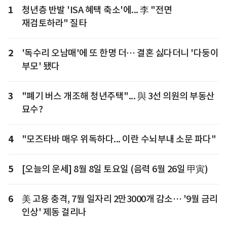
1
청년층 반발 'ISA 혜택 축소'에... 李 "전면
재검토하라" 질타
2
'독수리 오남매'에 또 한명 더… 결혼 싫다더니 '다둥이
부모' 됐다
3
"폐기 버스 개조해 청년주택"... 與 3선 의원의 부동산
묘수?
4
"모즈타바 매우 위독하다... 이란 수뇌부내 소문 파다"
5
[오늘의 운세] 8월 8일 토요일 (음력 6월 26일 甲寅)
6
美 고용 충격, 7월 일자리 2만3000개 감소… '9월 금리
인상' 제동 걸리나