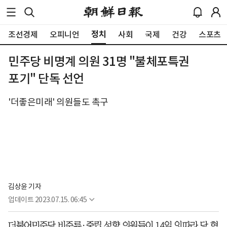
정치
조선경제
오피니언
사회
국제
건강
스포츠
민주당 비명계 의원 31명 "불체포특권
포기" 단독 선언
'더좋은미래' 의원들도 촉구
김상윤 기자
업데이트
2023.07.15. 06:45
더불어민주당 비주류·중립 성향 의원들이 14일 잇따라 당 혁