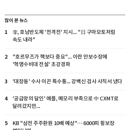
많이 본 뉴스
1
李, 호남반도체 '전격전' 지시... "日 구마모토처럼
속도 내라"
2
"호르무즈가 핵보다 중요"... 이란 안보수장에
'혁명수비대 전설' 초강경파
3
'대장동' 수사 이끈 특수통... 강백신 검사 사직서 냈다
4
'공급망의 달인' 애플, 메모리 부족으로 中 CXMT로
달려갔지만...
5
KB "삼전 주주환원 10배 예상"… 6000피 횡보장