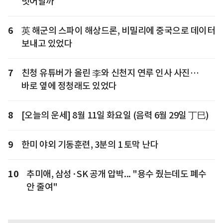
벗어날까
6
英 해군의 스파이 해상드론, 비밀리에 중국으로 데이터
보내고 있었다
7
친청 유튜버가 올린 李와 신천지 연루 인사 사진…
바로 옆에 정청래도 있었다
8
[오늘의 운세] 8월 11일 화요일 (음력 6월 29일 丁巳)
9
한미 야외 기동훈련, 3분의 1 토막 난다
10
추미애, 삼성·SK 공개 압박... "용수 줬는데도 폐수
안 줄여"