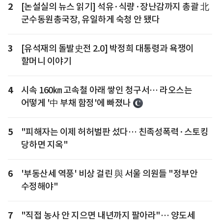
2
[논설실의 뉴스 읽기] 석유·식량·장난감까지 총괄 北
군수동원총국장, 유일하게 숙청 안 됐다
3
[유석재의 돌발史전 2.0] 박정희 대통령과 욕쟁이
할머니 이야기
4
시속 160㎞ 고속철 아래 쌓인 청구서… 라오스는
어떻게 '中 부채 함정'에 빠졌나
5
"피해자는 이제 허허벌판 섰다… 친족성폭력·스토킹
당하면 지옥"
6
'부동산세 역풍' 비상 걸린 與 서울 의원들 "정부안
수정해야"
7
"직접 농사 안 지으면 내년까지 팔아라"… 양도세