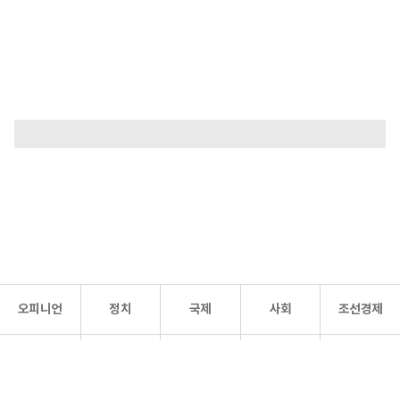
오피니언
정치
국제
사회
조선경제
문화·
조선
스포츠
건강
조선몰
연예
리더스