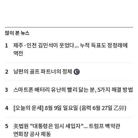
많이 본 뉴스
1
제주·인천 김민석이 웃었다... 누적 득표도 정청래에
역전
2
남편의 골프 파트너의 정체
3
스마트폰 배터리 유난히 빨리 닳는 분, 5가지 해결 방법
4
[오늘의 운세] 8월 9일 일요일 (음력 6월 27일 乙卯)
5
美법원 "대통령은 임시 세입자"... 트럼프 백악관
연회장 공사 제동