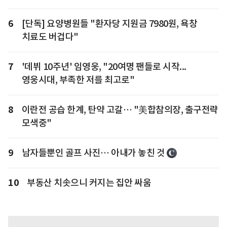
6
[단독] 요양병원들 "환자당 지원금 7980원, 욕창
치료도 버겁다"
7
'데뷔 10주년' 임영웅, "20여명 팬들로 시작...
영웅시대, 부족한 저를 최고로"
8
이란전 공습 한계, 탄약 고갈… "美합참의장, 출구전략
모색중"
9
남자들뿐인 골프 사진… 아내가 놓친 것
10
부동산 치솟으니 커지는 집안 싸움