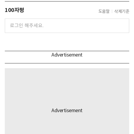
100자평
도움말
삭제기준