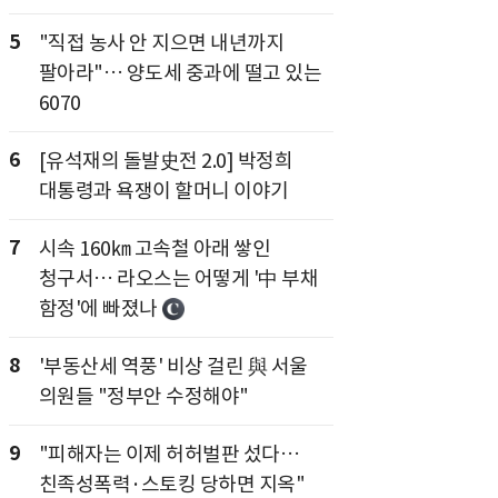
5
"직접 농사 안 지으면 내년까지
팔아라"… 양도세 중과에 떨고 있는
6070
6
[유석재의 돌발史전 2.0] 박정희
대통령과 욕쟁이 할머니 이야기
7
시속 160㎞ 고속철 아래 쌓인
청구서… 라오스는 어떻게 '中 부채
함정'에 빠졌나
8
'부동산세 역풍' 비상 걸린 與 서울
의원들 "정부안 수정해야"
9
"피해자는 이제 허허벌판 섰다…
친족성폭력·스토킹 당하면 지옥"