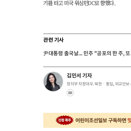
기를 타고 미국 워싱턴DC로 향했다.
관련 기사
尹대통령 출국날... 민주 "공포의 한 주, 
김민서 기자
정치부 차장대우. 북한ㆍ통일, 외교안보