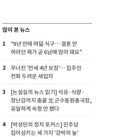
많이 본 뉴스
1
"9년 만에 여덟 식구… 결혼 안
하려던 제가 곧 6남매 엄마 돼요"
2
무너진 '전세 4년 보장'… 집주인
전화 두려운 세입자
3
[논설실의 뉴스 읽기] 석유·식량·
장난감까지 총괄 北 군수동원총국장,
유일하게 숙청 안 됐다
4
[박성민의 정치 포커스] 민주당
집어삼키는 세 가지 '강박의 늪'