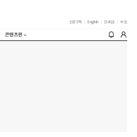
신문구독
|
English
|
日本語
|
中文
콘텐츠판