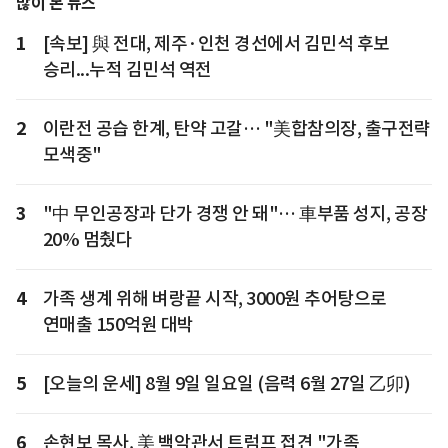
많이 본 뉴스
1
[속보] 與 전대, 제주·인천 경선에서 김민석 후보
승리...누적 김민석 역전
2
이란전 공습 한계, 탄약 고갈… "美합참의장, 출구전략
모색중"
3
"中 무인공장과 단가 경쟁 안 돼"… 車부품 성지, 공장
20% 멈췄다
4
가족 생계 위해 벼랑끝 시작, 3000원 추어탕으로
연매출 150억원 대박
5
[오늘의 운세] 8월 9일 일요일 (음력 6월 27일 乙卯)
6
손현보 목사, 美 백악관서 트럼프 접견 "가족