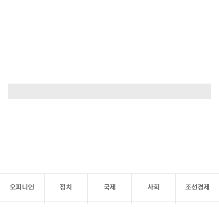
오피니언
정치
국제
사회
조선경제
문화·
조선
스포츠
건강
조선몰