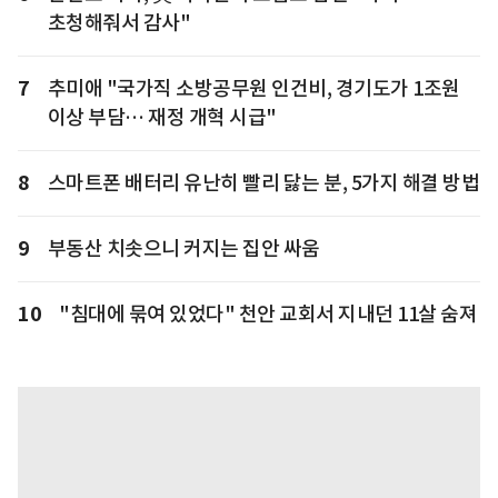
초청해줘서 감사"
7
추미애 "국가직 소방공무원 인건비, 경기도가 1조원
이상 부담… 재정 개혁 시급"
8
스마트폰 배터리 유난히 빨리 닳는 분, 5가지 해결 방법
9
부동산 치솟으니 커지는 집안 싸움
10
"침대에 묶여 있었다" 천안 교회서 지내던 11살 숨져