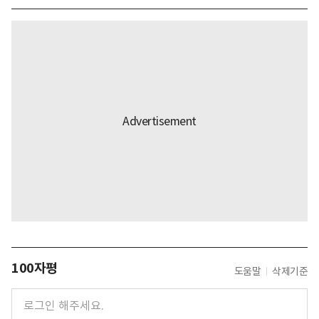
100자평
도움말
삭제기준