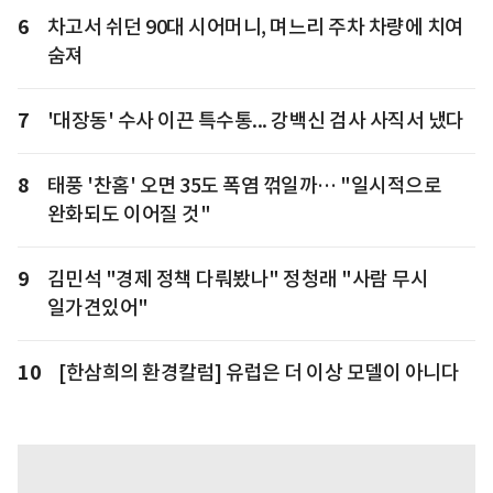
6
차고서 쉬던 90대 시어머니, 며느리 주차 차량에 치여
숨져
7
'대장동' 수사 이끈 특수통... 강백신 검사 사직서 냈다
8
태풍 '찬홈' 오면 35도 폭염 꺾일까… "일시적으로
완화되도 이어질 것"
9
김민석 "경제 정책 다뤄봤나" 정청래 "사람 무시
일가견있어"
10
[한삼희의 환경칼럼] 유럽은 더 이상 모델이 아니다