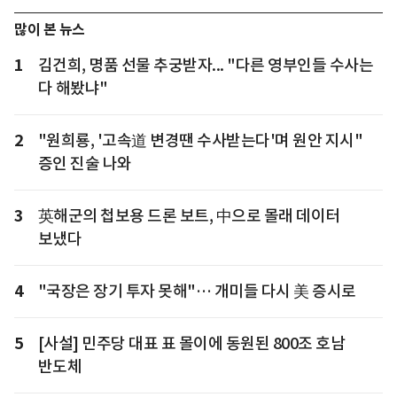
많이 본 뉴스
1
김건희, 명품 선물 추궁받자... "다른 영부인들 수사는
다 해봤냐"
2
"원희룡, '고속道 변경땐 수사받는다'며 원안 지시"
증인 진술 나와
3
英해군의 첩보용 드론 보트, 中으로 몰래 데이터
보냈다
4
"국장은 장기 투자 못해"… 개미들 다시 美 증시로
5
[사설] 민주당 대표 표 몰이에 동원된 800조 호남
반도체