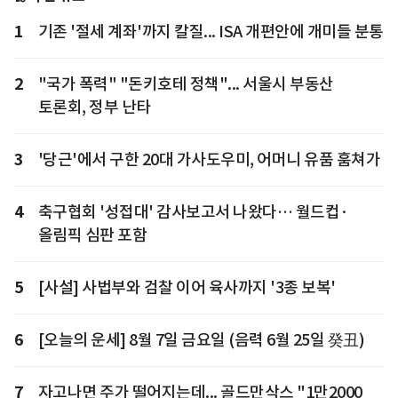
1
기존 '절세 계좌'까지 칼질... ISA 개편안에 개미들 분통
2
"국가 폭력" "돈키호테 정책"... 서울시 부동산
토론회, 정부 난타
3
'당근'에서 구한 20대 가사도우미, 어머니 유품 훔쳐가
4
축구협회 '성접대' 감사보고서 나왔다… 월드컵·
올림픽 심판 포함
5
[사설] 사법부와 검찰 이어 육사까지 '3종 보복'
6
[오늘의 운세] 8월 7일 금요일 (음력 6월 25일 癸丑)
7
자고나면 주가 떨어지는데... 골드만삭스 "1만2000