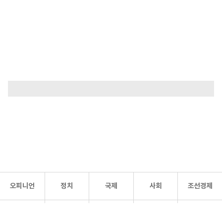
오피니언
정치
국제
사회
조선경제
문화·
조선
스포츠
건강
조선몰
연예
리더스