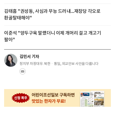
김태흠 "권성동, 사심과 무능 드러내...재창당 각오로
환골탈태해야"
이준석 "양두구육 말랬더니 이제 개머리 걸고 개고기
팔아"
김민서 기자
정치부 차장대우. 북한ㆍ통일, 외교안보 사안을 다룹니다