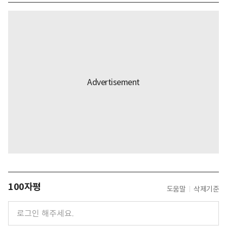
100자평
도움말
삭제기준