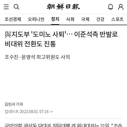
정치
조선경제
오피니언
사회
국제
건강
스포츠
與지도부 '도미노 사퇴'… 이준석측 반발로
비대위 전환도 진통
조수진·윤영석 최고위원도 사의
김민서 기자
업데이트
2022.08.01. 07:16
국민의힘 권성동 당대표 직무대행 겸 원내대표는 31일 “조속