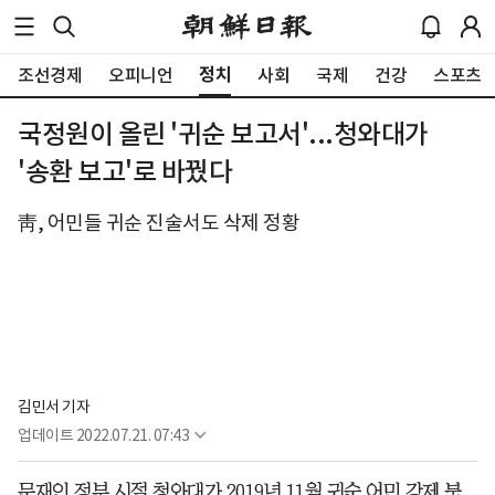
정치
조선경제
오피니언
사회
국제
건강
스포츠
국정원이 올린 '귀순 보고서'...청와대가
'송환 보고'로 바꿨다
靑, 어민들 귀순 진술서도 삭제 정황
김민서 기자
업데이트
2022.07.21. 07:43
문재인 정부 시절 청와대가 2019년 11월 귀순 어민 강제 북