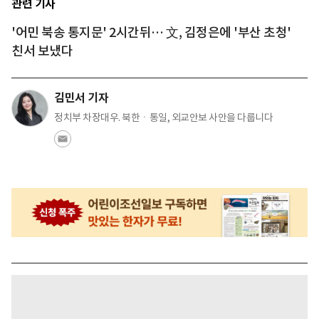
관련 기사
'어민 북송 통지문' 2시간뒤… 文, 김정은에 '부산 초청'
친서 보냈다
김민서 기자
정치부 차장대우. 북한ㆍ통일, 외교안보 사안을 다룹니다