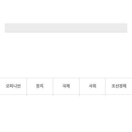
오피니언
정치
국제
사회
조선경제
문화·
조선
스포츠
건강
조선몰
연예
리더스
조선일보 공식 SNS