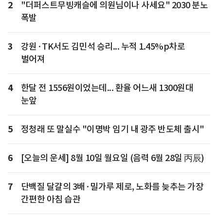
2
"더퍼스트무빙캐슬에 의원님이나 사세요" 2030 분노
폭발
3
강원·TK서도 김민석 승리... 누적 1.45%p차로
벌어져
4
한달 전 1556원이었는데... 환율 어느새 1300원대
눈앞
5
정청래 또 말실수 "이명박 임기 내 광주 반도체 출시"
6
[오늘의 운세] 8월 10일 월요일 (음력 6월 28일 丙辰)
7
단백질 달걀의 3배·밀가루 제로, 노화를 늦추는 가장
간편한 아침 습관