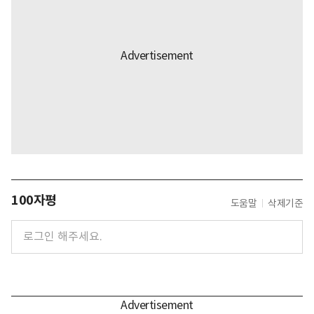
100자평
도움말
삭제기준