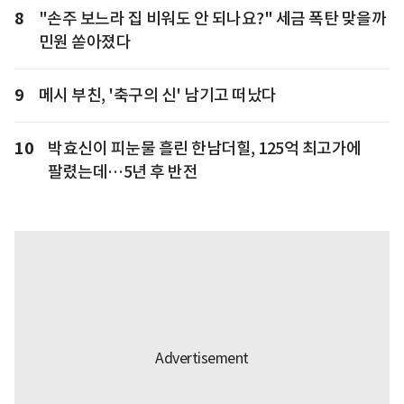
8
"손주 보느라 집 비워도 안 되나요?" 세금 폭탄 맞을까
민원 쏟아졌다
9
메시 부친, '축구의 신' 남기고 떠났다
10
박효신이 피눈물 흘린 한남더힐, 125억 최고가에
팔렸는데…5년 후 반전