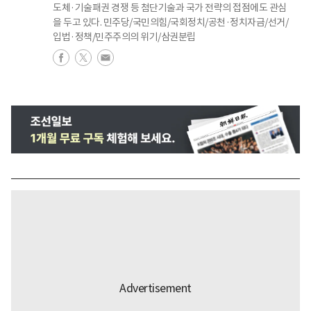
도체·기술패권 경쟁 등 첨단기술과 국가 전략의 접점에도 관심
을 두고 있다. 민주당/국민의힘/국회정치/공천·정치자금/선거/
입법·정책/민주주의의 위기/삼권분립