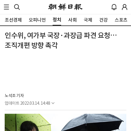
정치
조선경제
오피니언
사회
국제
건강
스포츠
인수위, 여가부 국장·과장급 파견 요청…
조직개편 방향 촉각
노석조 기자
업데이트
2022.03.14. 14:48