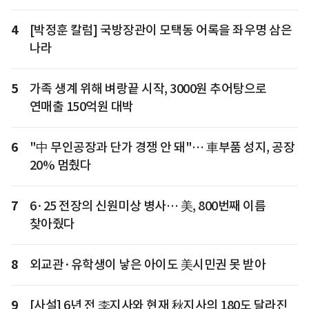
4
[박정훈 칼럼] 국방장관이 모택동 어록을 좌우명 삼은
나라
5
가족 생계 위해 벼랑끝 시작, 3000원 추어탕으로
연매출 150억원 대박
6
"中 무인공장과 단가 경쟁 안 돼"… 車부품 성지, 공장
20% 멈췄다
7
6·25 전장의 신원미상 병사… 美, 800번째 이름
찾아줬다
8
외교관·유학생이 낳은 아이도 美시민권 못 받아
9
[사설] 6년 전 李지사와 현재 秋지사의 180도 달라진