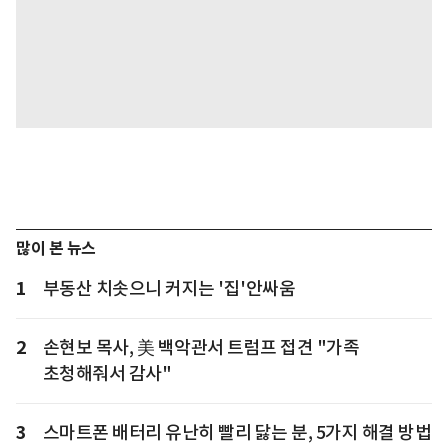
많이 본 뉴스
1
부동산 치솟으니 커지는 '집'안싸움
2
손현보 목사, 美 백악관서 트럼프 접견 "가족
초청해줘서 감사"
3
스마트폰 배터리 유난히 빨리 닳는 분, 5가지 해결 방법