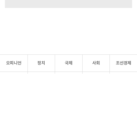
오피니언
정치
국제
사회
조선경제
문화·
조선
스포츠
건강
조선몰
연예
리더스
조선일보 공식 SNS
개인정보처리방침
사이트맵