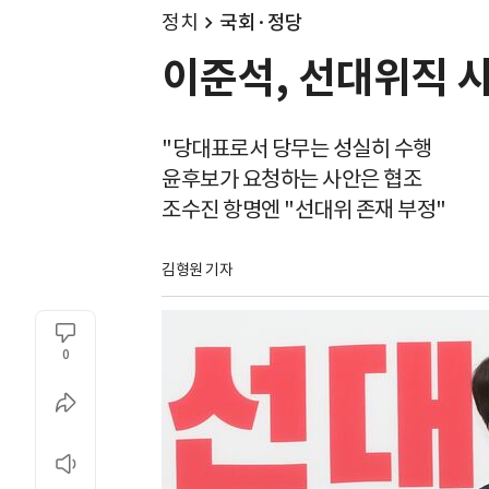
정치
국회·정당
이준석, 선대위직 사
"당대표로서 당무는 성실히 수행
윤후보가 요청하는 사안은 협조
조수진 항명엔 "선대위 존재 부정"
김형원 기자
0