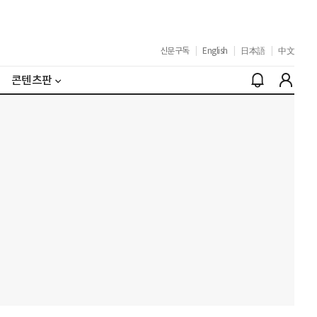
신문구독
|
English
|
日本語
|
中文
콘텐츠판