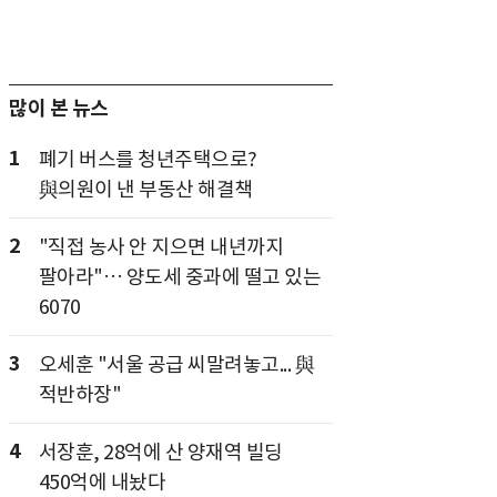
많이 본 뉴스
1
폐기 버스를 청년주택으로?
與의원이 낸 부동산 해결책
2
"직접 농사 안 지으면 내년까지
팔아라"… 양도세 중과에 떨고 있는
6070
3
오세훈 "서울 공급 씨말려놓고... 與
적반하장"
4
서장훈, 28억에 산 양재역 빌딩
450억에 내놨다