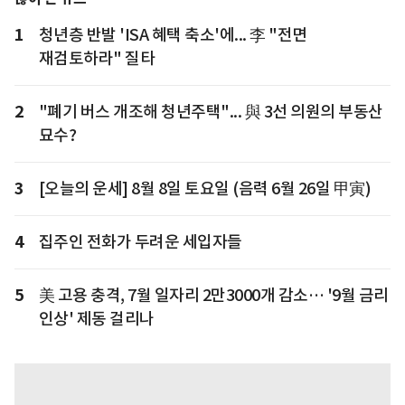
1
청년층 반발 'ISA 혜택 축소'에... 李 "전면
재검토하라" 질타
2
"폐기 버스 개조해 청년주택"... 與 3선 의원의 부동산
묘수?
3
[오늘의 운세] 8월 8일 토요일 (음력 6월 26일 甲寅)
4
집주인 전화가 두려운 세입자들
5
美 고용 충격, 7월 일자리 2만3000개 감소… '9월 금리
인상' 제동 걸리나