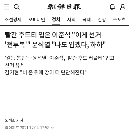
정치
조선경제
오피니언
사회
국제
건강
스포츠
빨간 후드티 입은 이준석 "이게 선거
'전투복'" 윤석열 "나도 입겠다, 하하"
'갈등 봉합'…윤석열·이준석, '빨간 후드 커플티' 입고
선거 유세
김기현 "비 온 뒤에 땅이 더 단단해진다"
노석조 기자
업데이트
2021.12.04. 17:58