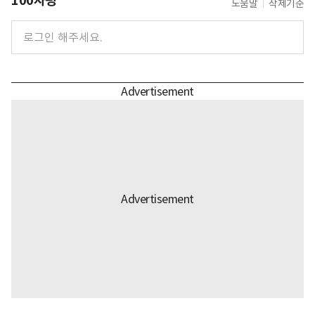
100자평
도움말
삭제기준