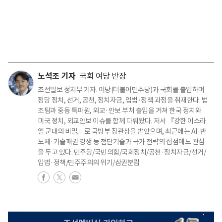
노석조 기자
국회 여당 반장
조선일보 정치부 기자. 여당(더불어민주당)과 국회를 출입하며
정당 정치, 선거, 공천, 정치자금, 입법·정책 과정을 취재한다. 법
조팀과 중동 특파원, 외교·안보 부처 출입을 거쳐 한국 정치와
미국 정치, 외교안보 이슈를 함께 다뤄왔다. 저서 『강한 이스라
엘 군대의 비밀』로 국방부 장관상을 받았으며, 최근에는 AI·반
도체·기술패권 경쟁 등 첨단기술과 국가 전략의 접점에도 관심
을 두고 있다. 민주당/국민의힘/국회정치/공천·정치자금/선거/
입법·정책/민주주의의 위기/삼권분립