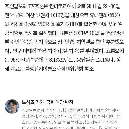
조선일보와 TV조선은 칸타코리아에 의뢰해 11월 29~30일
전국 18세 이상 유권자 1013명을 대상으로 휴대전화(85%)
와 집전화(15%) 임의전화걸기(RDD)를 활용한 전화 면접원
방식으로 조사를 실시했다. 표본은 2021년 10월 말 행정안전
부 주민등록인구 기준으로 성·연령·지역별로 할당 추출했으
며, 인구 비례에 따른 가중치(셀 가중)를 부여했다. 표본오차
는 95% 신뢰수준에 ±3.1%포인트, 응답률은 12.1%다. 상
세 자료는 중앙선거여론조사심의위원회 참조.
노석조 기자
국회 여당 반장
조선일보 정치부 기자. 여당(더불어민주당)과 국회를 출입하며
정당 정치, 선거, 공천, 정치자금, 입법·정책 과정을 취재한다. 법
조팀과 중동 특파원, 외교·안보 부처 출입을 거쳐 한국 정치와
미국 정치, 외교안보 이슈를 함께 다뤄왔다. 저서 『강한 이스라