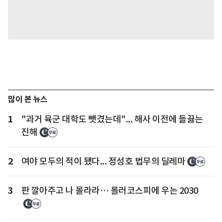
많이 본 뉴스
1
"과거 육군 대학도 뺏겼는데"... 해사 이전에 들끓는
진해
2
여야 모두의 적이 됐다... 정성호 법무의 딜레마
3
판 깔아주고 나 몰라라… 롤러코스피에 우는 2030