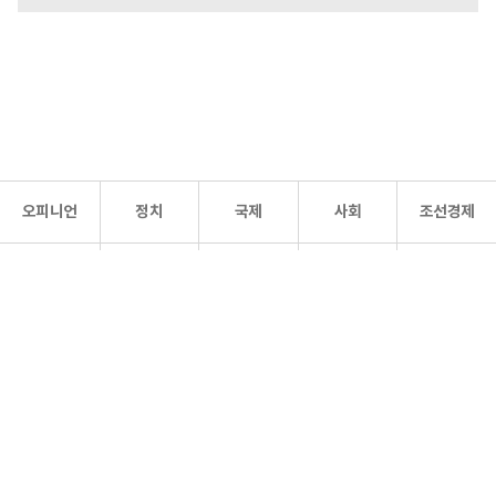
오피니언
정치
국제
사회
조선경제
문화·
조선
스포츠
건강
조선몰
연예
리더스
조선일보 공식 SNS
개인정보처리방침
사이트맵
Copyright 조선일보 All rights reserved. 무단 전재 및 재배포 금지.