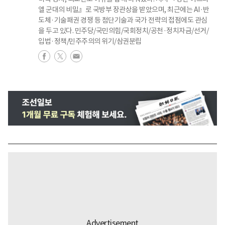
엘 군대의 비밀』로 국방부 장관상을 받았으며, 최근에는 AI·반
도체·기술패권 경쟁 등 첨단기술과 국가 전략의 접점에도 관심
을 두고 있다. 민주당/국민의힘/국회정치/공천·정치자금/선거/
입법·정책/민주주의의 위기/삼권분립