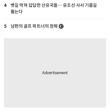
4
뱃길 막혀 답답한 산유국들… 유조선 사서 기름길
뚫는다
5
남편의 골프 파트너의 정체