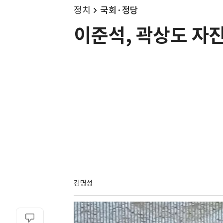
정치
국회·정당
이준석, 곽상도 자
김명성