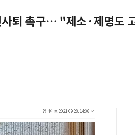
진사퇴 촉구… "제소·제명도 
업데이트
2021.09.28. 14:08