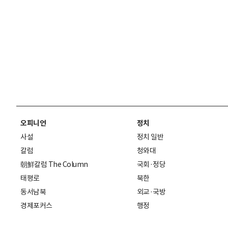
오피니언
정치
사설
정치 일반
칼럼
청와대
朝鮮칼럼 The Column
국회·정당
태평로
북한
동서남북
외교·국방
경제포커스
행정
만물상