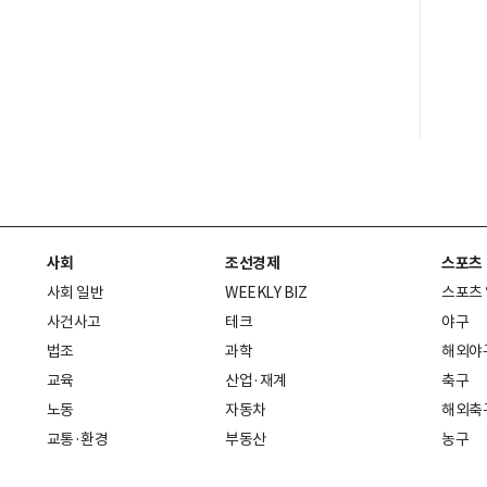
사회
조선경제
스포츠
사회 일반
WEEKLY BIZ
스포츠
사건사고
테크
야구
법조
과학
해외야
교육
산업·재계
축구
노동
자동차
해외축
교통·환경
부동산
농구
복지·의료
생활경제
배구