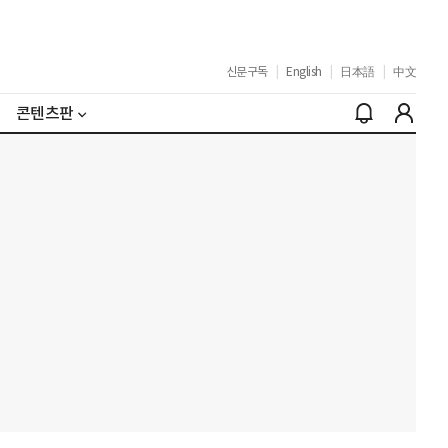
신문구독
|
English
|
日本語
|
中文
콘텐츠판