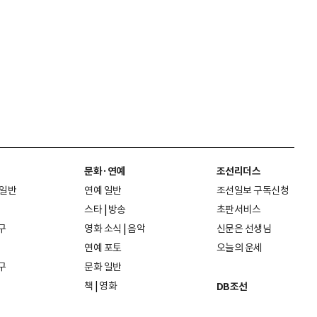
문화·연예
조선리더스
 일반
연예 일반
조선일보 구독신청
스타
|
방송
초판서비스
구
영화 소식
|
음악
신문은 선생님
연예 포토
오늘의 운세
구
문화 일반
책
|
영화
DB조선
음악
|
공연
지면 PDF보기