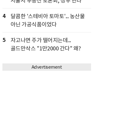
서울시 부동산 토론회, 정부 난타
4
달콤한 '스테비아 토마토'... 농산물
아닌 가공식품이었다
5
자고나면 주가 떨어지는데...
골드만삭스 "1만2000 간다" 왜?