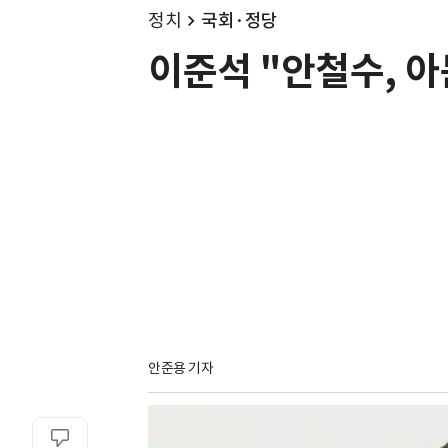
정치
국회·정당
이준석 "안철수, 아
안준용 기자