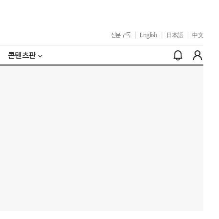
신문구독
|
English
|
日本語
|
中文
콘텐츠판