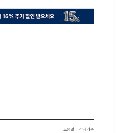
도움말
삭제기준