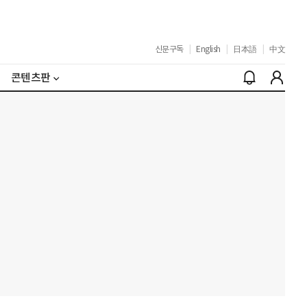
신문구독
|
English
|
日本語
|
中文
콘텐츠판