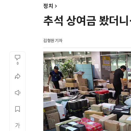
정치
추석 상여금 봤더니…
김형원 기자
0