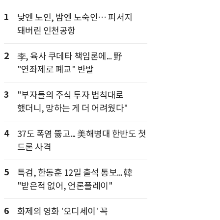
1
낮엔 노인, 밤엔 노숙인… 피서지
돼버린 인천공항
2
李, 육사 쿠데타 책임론에... 野
"연좌제로 폐교" 반발
3
"부자들의 주식 투자 법칙대로
했더니, 망하는 게 더 어려웠다"
4
37도 폭염 뚫고... 美해병대 한반도 첫
드론 사격
5
특검, 한동훈 12일 출석 통보... 韓
"받은적 없어, 언론플레이"
6
화제의 영화 '오디세이' 꼭