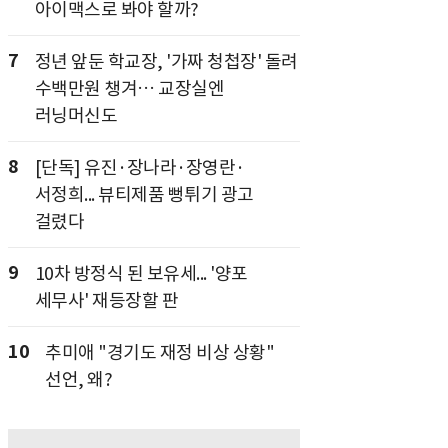
아이맥스로 봐야 할까?
7
정년 앞둔 학교장, '가짜 청첩장' 돌려
수백만원 챙겨… 교장실엔
러닝머신도
8
[단독] 유진·장나라·장영란·
서정희... 뷰티제품 뻥튀기 광고
걸렸다
9
10차 방정식 된 보유세... '양포
세무사' 재등장할 판
10
추미애 "경기도 재정 비상 상황"
선언, 왜?