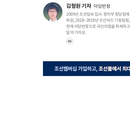
김형원 기자
야당반장
2009년 조선일보 입사. 정치부 정당팀에서
파원, 2018~2019년 조선비즈 기동팀장
현재 야당반장으로 국민의힘을 취재하고 있
달의 기자상.