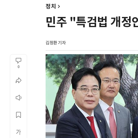
정치
민주 "특검법 개정안
김정환 기자
0