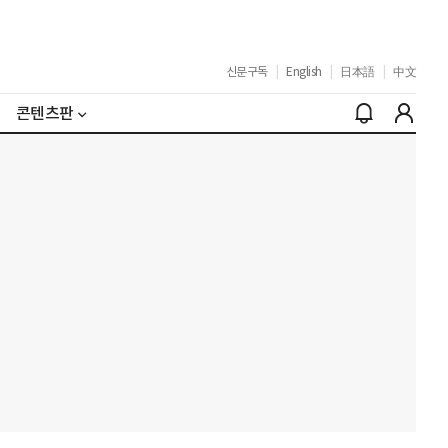
신문구독
|
English
|
日本語
|
中文
콘텐츠판