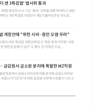
 '더 센 3특검법' 법사위 통과
·해병) 특검의 수사 기간·범위·인력을 대폭 확대하고 관련
계하는 3대 특검법 개정안이 4일 더불어민주당 주도로...
법 개정안에 "위헌 시비·증언 오염 우려"
장이 내란 특검법 개정안에 담긴 ‘재판 중계 의무화’ 조항
한 위헌성 문제가 있다”고 했다. 천 처장은 이날 ...
… 금감원서 금소원 분리에 폭발한 MZ직원
금융감독원에서 금융소비자보호처를 분리해 금융소비자보
 독립시키기로 한 데 대해 금감원 내부에서 반발이 나오고