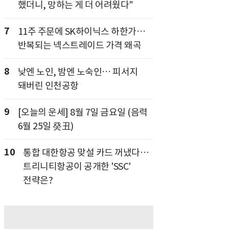
했더니, 망하는 게 더 어려웠다"
7
11주 주문에 SK하이닉스 하한가…
반복되는 넥스트레이드 가격 왜곡
8
낮엔 노인, 밤엔 노숙인… 피서지
돼버린 인천공항
9
[오늘의 운세] 8월 7일 금요일 (음력
6월 25일 癸丑)
10
통합 대한항공 맞설 카드 꺼냈다…
트리니티항공이 공개한 'SSC'
전략은?