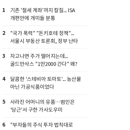
1
기존 '절세 계좌'까지 칼질... ISA
개편안에 개미들 분통
2
"국가 폭력" "돈키호테 정책"...
서울시 부동산 토론회, 정부 난타
3
자고나면 주가 떨어지는데...
골드만삭스 "1만2000 간다" 왜?
4
달콤한 '스테비아 토마토'... 농산물
아닌 가공식품이었다
5
사라진 어머니의 유품…범인은
'당근'서 구한 가사도우미
6
"부자들의 주식 투자 법칙대로