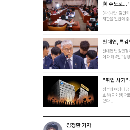
與 주도로...
3대(내란·김건희
재판을 일반에 중
천대엽, 특검
천대엽 법원행정처
에 대해 4일 “상당
"취업 사기"
정부와 여당이 
호원(금소원)으로
있다....
김정환 기자