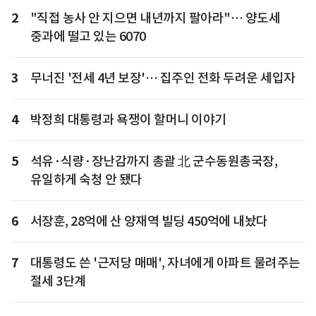
2
"직접 농사 안 지으면 내년까지 팔아라"… 양도세
중과에 떨고 있는 6070
3
무너진 '전세 4년 보장'… 집주인 전화 두려운 세입자
4
박정희 대통령과 욕쟁이 할머니 이야기
5
석유·식량·장난감까지 총괄 北 군수동원총국장,
유일하게 숙청 안 됐다
6
서장훈, 28억에 산 양재역 빌딩 450억에 내놨다
7
대통령도 쓴 '근저당 매매', 자녀에게 아파트 물려주는
절세 3단계