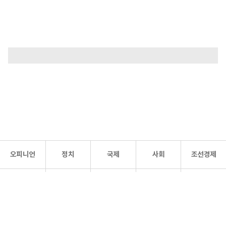
오피니언
정치
국제
사회
조선경제
문화·
조선
스포츠
건강
조선몰
연예
리더스
조선일보 공식 SNS