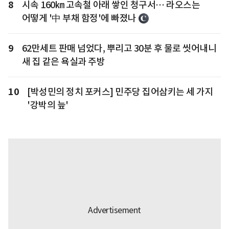
8
시속 160㎞ 고속철 아래 쌓인 청구서… 라오스는
어떻게 '中 부채 함정'에 빠졌나
9
62만세트 판매 넘었다, 뿌리고 30분 후 물로 씻어내니
새 집 같은 욕실과 주방
10
[박성민의 정치 포커스] 민주당 집어삼키는 세 가지
'강박의 늪'