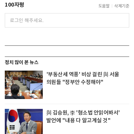
100자평
도움말
삭제기준
정치 많이 본 뉴스
'부동산세 역풍' 비상 걸린 與 서울
의원들 "정부안 수정해야"
與 김승원, 李 '형소법 안읽어봐서'
발언에 "내용 다 알고계실 것"