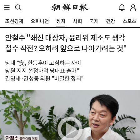
정치
조선경제
오피니언
사회
국제
건강
스포츠
안철수 "쇄신 대상자, 윤리위 제소도 생각
철수 작전? 오히려 앞으로 나아가려는 것"
당내 "安, 한동훈이 고심하는 사이
당원 지지 선점하려 당대표 출마"
권영세·권성동 의원 "비열한 정치"