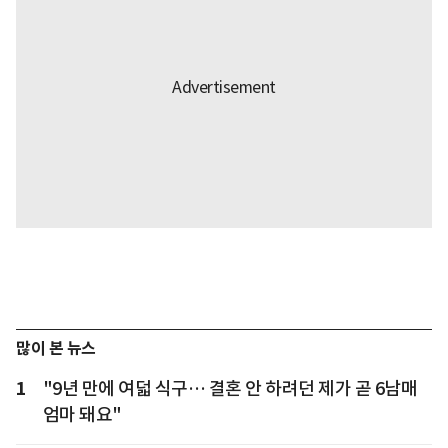
많이 본 뉴스
1
"9년 만에 여덟 식구… 결혼 안 하려던 제가 곧 6남매
엄마 돼요"