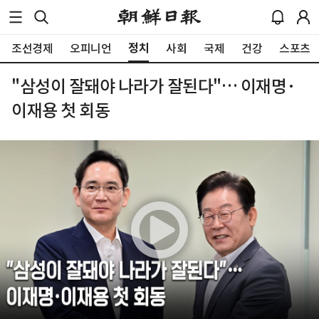
정치
조선경제
오피니언
사회
국제
건강
스포츠
"삼성이 잘돼야 나라가 잘된다"… 이재명·
이재용 첫 회동