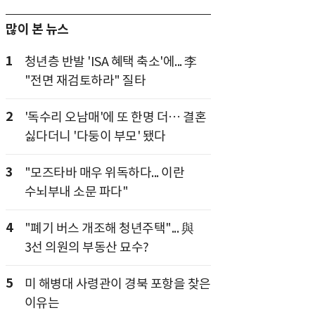
많이 본 뉴스
1
청년층 반발 'ISA 혜택 축소'에... 李
"전면 재검토하라" 질타
2
'독수리 오남매'에 또 한명 더… 결혼
싫다더니 '다둥이 부모' 됐다
3
"모즈타바 매우 위독하다... 이란
수뇌부내 소문 파다"
4
"폐기 버스 개조해 청년주택"... 與
3선 의원의 부동산 묘수?
5
미 해병대 사령관이 경북 포항을 찾은
이유는