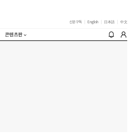
신문구독
|
English
|
日本語
|
中文
콘텐츠판