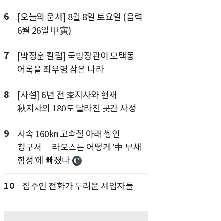
6
[오늘의 운세] 8월 8일 토요일 (음력
6월 26일 甲寅)
7
[박정훈 칼럼] 국방장관이 모택동
어록을 좌우명 삼은 나라
8
[사설] 6년 전 李지사와 현재
秋지사의 180도 달라진 곳간 사정
9
시속 160㎞ 고속철 아래 쌓인
청구서… 라오스는 어떻게 '中 부채
함정'에 빠졌나
10
집주인 전화가 두려운 세입자들