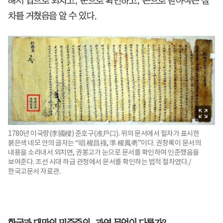
해서 입으로 외치고, 눈으로 확인하고, 손으로 받아적는 절
차를 거쳤음을 알 수 있다.
1780년 이국량(李國樑) 준호구(准戶口). 위의 문서에서 필자가 표시한
붉은색 네모 안의 글자는 “唱 權昌祿, 準 權鳳耉”이다. 권창록이 문서의
내용을 소리내서 외치면, 권봉고가 눈으로 문서를 확인하여 인준했음을
보여준다. 조선 시대 하급 관청에서 문서를 확인하는 법적 절차였다./
한국고문서 자료관.