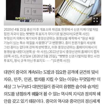
2020년 4월 15일 총선 이후 개표소와 재검표 현장에서 신권 지폐 다발처럼
접힌 자국이 없는 빳빳한 투표지가 무더기로 발견되어(오른쪽 사진)
부정선거 의혹이 제기되자 중앙선관위는 동영상을 제작해서 “원상 복원
기능이 있는 특수 재질을 사용했다”고 변명했다. 종이 전문가들이 세상에
그런 종이는 없다며 강하게 반박했고, 이후 중앙선관위는 홈페이지에서 이
동영상을 내렸다(왼쪽 상·하 사진)./2022년 당시 중앙선관위 홈페이지 캡처
(왼쪽 사진), 조선일보 (2020년 5월 25일), “빳빳한 신권 다발처럼 묶인 사전
투표지, 정식 규격 아닌 투표지도····”(오른쪽 사진)
대만이 중국의 계속되는 도발과 집요한 공격에 굳건히 맞서
자유, 민주, 인권, 법치를 지킬 수 있는 이유는 무엇일까? 이
세상 그 누구보다 대만인들이 중국의 음험한 술수와 숨겨진
의도를 냉철하게 꿰뚫어 볼 수 있는 역사적 지식과 정치적 혜
안을 갖고 있기 때문이다. 중국의 역사와 중국인의 정신세계