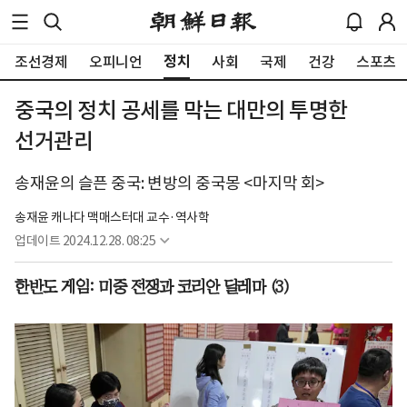
정치
조선경제
오피니언
사회
국제
건강
스포츠
중국의 정치 공세를 막는 대만의 투명한
선거관리
송재윤의 슬픈 중국: 변방의 중국몽 <마지막 회>
송재윤 캐나다 맥매스터대 교수·역사학
업데이트
2024.12.28. 08:25
한반도 게임: 미중 전쟁과 코리안 딜레마 (3)