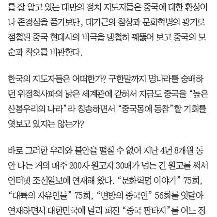
를 잘 알고 있는 대만의 정치 지도자들은 중국에 대한 환상이
나 존경심을 품기보단, 대기근의 참상과 문화혁명의 광기로
점철된 중국 현대사의 비극을 냉철히 꿰뚫어 보고 중국의 모
순과 착오를 비판한다.
한국의 지도자들은 어떠한가? 구한말까지 명나라를 숭배하
던 위정척사파의 낡은 세계관에 갇혀서 지금도 중국을 “높은
산봉우리의 나라”라 칭송하면서 “중국몽에 동참”할 기회를
엿보고 있지는 않는가?
바로 그러한 우려와 불안을 떨칠 수 없어 지난 4년 8개월 동
안 나는 거의 매주 200자 원고지 30매가 넘는 긴 원고를 써서
인터넷 조선일보에 연재해 왔다. “문화혁명 이야기” 75회,
“대륙의 자유인들” 75회, “변방의 중국인” 56회를 잇달아
연재하면서 대한민국에 널리 퍼진 “중국 판타지”를 어느 정