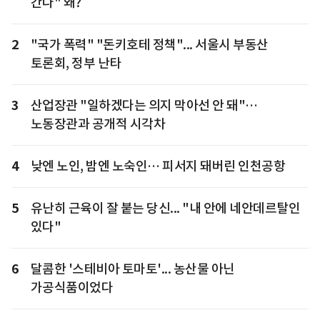
간다" 왜?
2
"국가 폭력" "돈키호테 정책"... 서울시 부동산
토론회, 정부 난타
3
산업장관 "일하겠다는 의지 막아선 안 돼"…
노동장관과 공개적 시각차
4
낮엔 노인, 밤엔 노숙인… 피서지 돼버린 인천공항
5
유난히 근육이 잘 붙는 당신... "내 안에 네안데르탈인
있다"
6
달콤한 '스테비아 토마토'... 농산물 아닌
가공식품이었다