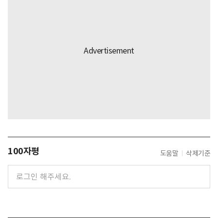
100자평
도움말
삭제기준