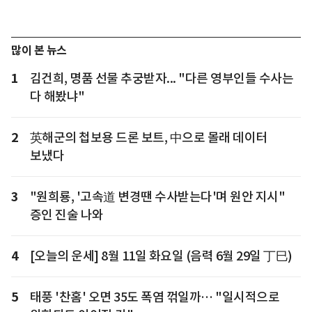
많이 본 뉴스
1
김건희, 명품 선물 추궁받자... "다른 영부인들 수사는
다 해봤냐"
2
英해군의 첩보용 드론 보트, 中으로 몰래 데이터
보냈다
3
"원희룡, '고속道 변경땐 수사받는다'며 원안 지시"
증인 진술 나와
4
[오늘의 운세] 8월 11일 화요일 (음력 6월 29일 丁巳)
5
태풍 '찬홈' 오면 35도 폭염 꺾일까… "일시적으로