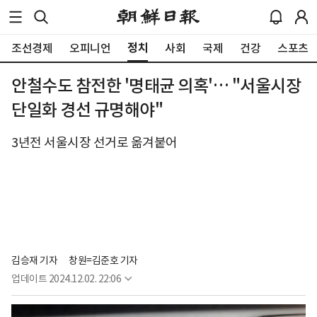
정치
조선경제
오피니언
사회
국제
건강
스포츠
안철수도 참전한 '명태균 의혹'… "서울시장
단일화 경선 규명해야"
3년전 서울시장 선거로 옮겨붙어
김승재 기자
창원=김준호 기자
업데이트
2024.12.02. 22:06