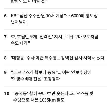
완화되도 이어질 것"
6
KB "삼전 주주환원 10배 예상"… 6000피 횡보장
벗어날까
7
李, 호남반도체 '전격전' 지시... "日 구마모토처럼
속도 내라"
8
'대장동' 수사 이끈 특수통... 강백신 검사 사직서 냈다
9
"호르무즈가 핵보다 중요"... 이란 안보수장에
'혁명수비대 전설' 초강경파
10
'중국몽' 함께 꾸다 中만 웃는다...라오스를 빚
수렁으로 내몬 1035km 철도