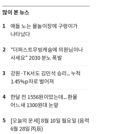
많이 본 뉴스
1
애들 노는 물놀이장에 구렁이가
나타났다
2
"더퍼스트무빙캐슬에 의원님이나
사세요" 2030 분노 폭발
3
강원·TK서도 김민석 승리... 누적
1.45%p차로 벌어져
4
한달 전 1556원이었는데... 환율
어느새 1300원대 눈앞
5
[오늘의 운세] 8월 10일 월요일 (음력
6월 28일 丙辰)