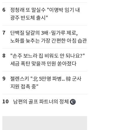
6
정청래 또 말실수 "이명박 임기 내
광주 반도체 출시"
7
단백질 달걀의 3배·밀가루 제로,
노화를 늦추는 가장 간편한 아침 습관
8
"손주 보느라 집 비워도 안 되나요?"
세금 폭탄 맞을까 민원 쏟아졌다
9
젤렌스키 "北 5만명 파병... 韓 군사
지원 접촉 중"
10
남편의 골프 파트너의 정체