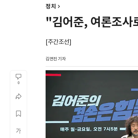
정치
"김어준, 여론조사로
[주간조선]
김연진 기자
0