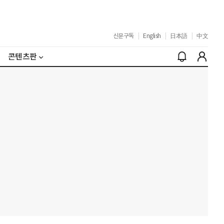
신문구독
|
English
|
日本語
|
中文
콘텐츠판