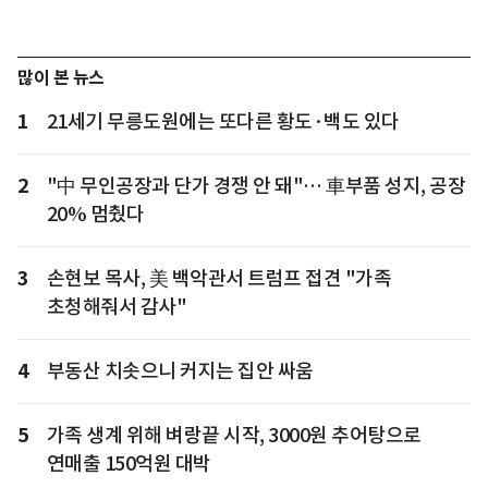
많이 본 뉴스
1
21세기 무릉도원에는 또다른 황도·백도 있다
2
"中 무인공장과 단가 경쟁 안 돼"… 車부품 성지, 공장
20% 멈췄다
3
손현보 목사, 美 백악관서 트럼프 접견 "가족
초청해줘서 감사"
4
부동산 치솟으니 커지는 집안 싸움
5
가족 생계 위해 벼랑끝 시작, 3000원 추어탕으로
연매출 150억원 대박