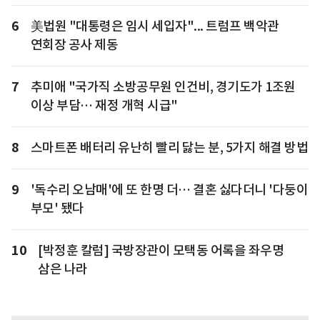
6
美법원 "대통령은 임시 세입자"... 트럼프 백악관
연회장 공사 제동
7
추미애 "국가직 소방공무원 인건비, 경기도가 1조원
이상 부담… 재정 개혁 시급"
8
스마트폰 배터리 유난히 빨리 닳는 분, 5가지 해결 방법
9
'독수리 오남매'에 또 한명 더… 결혼 싫다더니 '다둥이
부모' 됐다
10
[박정훈 칼럼] 국방장관이 모택동 어록을 좌우명
삼은 나라