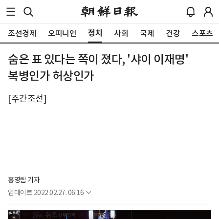
정치
조선경제
오피니언
사회
국제
건강
스포츠
숨은 표 있다는 쪽이 졌다, '샤이 이재명'
복병인가 허상인가
[주간조선]
홍영림 기자
업데이트
2022.02.27. 06:16