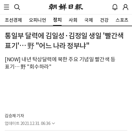
정치
조선경제
오피니언
사회
국제
건강
스포츠
통일부 달력에 김일성·김정일 생일 '빨간색
표기'… 野 "어느 나라 정부냐"
[NOW] 내년 탁상달력에 북한 주요 기념일 빨간색 등
표기… 野 "회수하라"
김승재 기자
업데이트
2021.12.31. 06:36