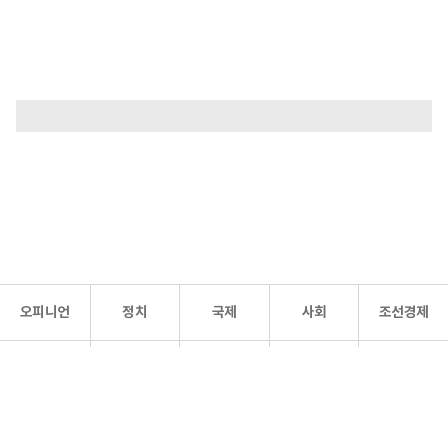
오피니언
정치
국제
사회
조선경제
문화·
조선
스포츠
건강
조선몰
연예
리더스
조선일보 공식 SNS