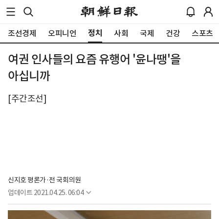
정치
조선경제
오피니언
사회
국제
건강
스포츠
여권 인사들의 요즘 유행어 '윤나땡'을
아십니까
[주간조선]
신지호 평론가·전 국회의원
업데이트
2021.04.25. 06:04