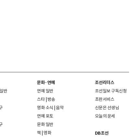
문화·연예
조선리더스
 일반
연예 일반
조선일보 구독신청
스타
|
방송
초판서비스
구
영화 소식
|
음악
신문은 선생님
연예 포토
오늘의 운세
구
문화 일반
책
|
영화
DB조선