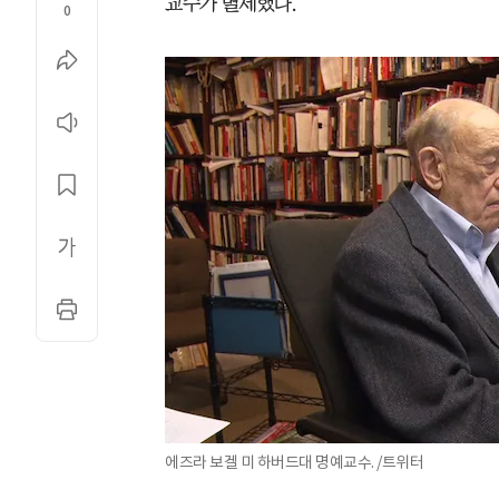
교수가 별세했다.
0
에즈라 보겔 미 하버드대 명예교수. /트위터