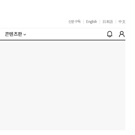
신문구독
|
English
|
日本語
|
中文
콘텐츠판