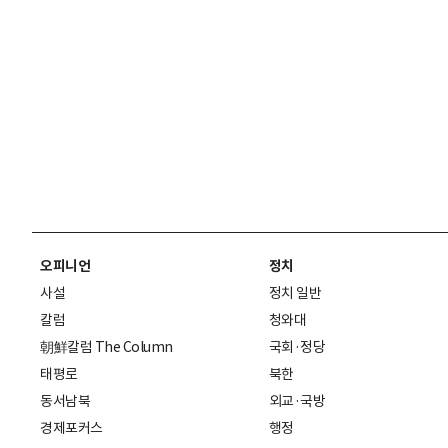
오피니언
정치
사설
정치 일반
칼럼
청와대
朝鮮칼럼 The Column
국회·정당
태평로
북한
동서남북
외교·국방
경제포커스
행정