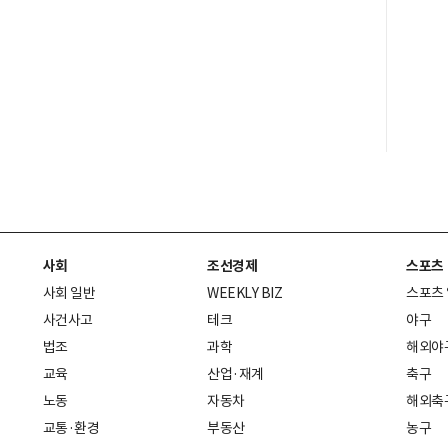
사회
조선경제
스포츠
사회 일반
WEEKLY BIZ
스포츠
사건사고
테크
야구
법조
과학
해외야
교육
산업·재계
축구
노동
자동차
해외축
교통·환경
부동산
농구